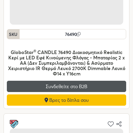
SKU
76490
GloboStar
®
CANDLE 76490 Διακοσμητικό Realistic
Κερί με LED Εφέ Κινούμενης Φλόγας - Μπαταρίας 2 x
AA (Δεν Συμπεριλαμβάνονται) & Ασύρματο
Χειριστήριο IR Θερμό Λευκό 2700K Dimmable Λευκό
Φ14 x Υ16cm
Συνδεθείτε στο Β2Β
Βρες το δίπλα σου