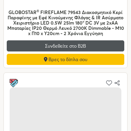
GLOBOSTAR
®
FIREFLAME 79543 Διακοσμητικό Κερί
Παραφίνης με Εφέ Κινούμενης Φλόγας & IR Ασύρματο
Χειριστήριο LED 0.5W 25lm 180° DC 3V με 2xAA
Μπαταρίες IP20 Θερμό Λευκό 2700K Dimmable - Μ10
x Π10 x Υ20cm - 2 Χρόνια Εγγύηση
Συνδεθείτε στο Β2Β
Βρες το δίπλα σου