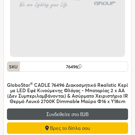
SKU
76496
GloboStar
®
CADLE 76496 Διακοσμητικό Realistic Κερί
με LED Εφέ Κινούμενης Φλόγας - Μπαταρίας 2 x AA
(Δεν Συμπεριλαμβάνονται) & Ασύρματο Χειριστήριο IR
Θερμό Λευκό 2700K Dimmable Μαύρο Φ16 x Υ18cm
Συνδεθείτε στο Β2Β
Βρες το δίπλα σου