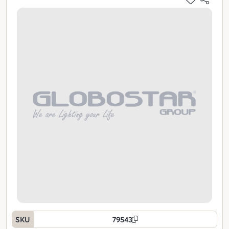
SKU
79543