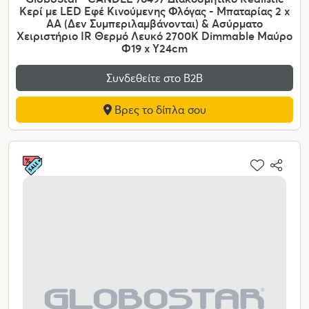
Κερί με LED Εφέ Κινούμενης Φλόγας - Μπαταρίας 2 x
AA (Δεν Συμπεριλαμβάνονται) & Ασύρματο
Χειριστήριο IR Θερμό Λευκό 2700K Dimmable Μαύρο
Φ19 x Υ24cm
Συνδεθείτε στο Β2Β
Βρες το δίπλα σου