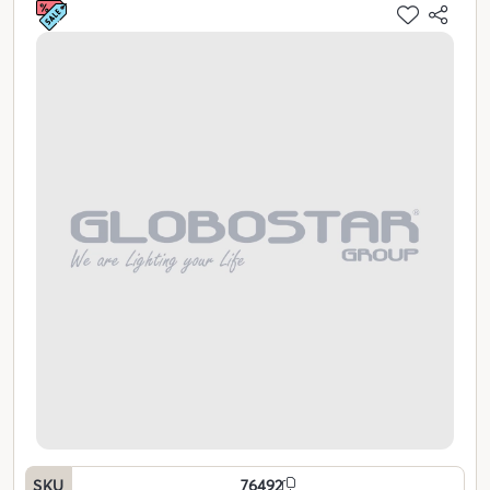
SKU
76492