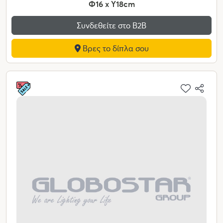
Φ16 x Υ18cm
Συνδεθείτε στο Β2Β
Βρες το δίπλα σου