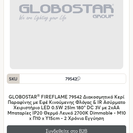
SKU
79542
GLOBOSTAR
®
FIREFLAME 79542 Διακοσμητικό Κερί
Παραφίνης με Εφέ Κινούμενης Φλόγας & IR Ασύρματο
Χειριστήριο LED 0.5W 25lm 180° DC 3V με 2xAA
Μπαταρίες IP20 Θερμό Λευκό 2700K Dimmable - Μ10
x Π10 x Υ15cm - 2 Χρόνια Εγγύηση
Συνδεθείτε στο Β2Β