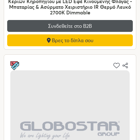
Κεριών Κηροπηγίου με LED Εφέ Κινούμενης Φλόγας -
Μπαταρίας & Ασύρματο Χειριστήριο IR Θερμό Λευκό
2700K Dimmable
Συνδεθείτε στο Β2Β
Βρες το δίπλα σου