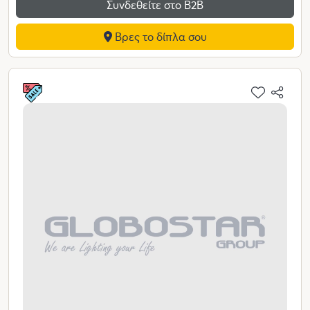
Συνδεθείτε στο Β2Β
Βρες το δίπλα σου