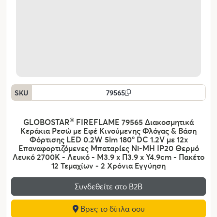
SKU
79565
GLOBOSTAR
®
FIREFLAME 79565 Διακοσμητικά
Κεράκια Ρεσώ με Εφέ Κινούμενης Φλόγας & Βάση
Φόρτισης LED 0.2W 5lm 180° DC 1.2V με 12x
Επαναφορτιζόμενες Μπαταρίες Ni-MH IP20 Θερμό
Λευκό 2700K - Λευκό - Μ3.9 x Π3.9 x Υ4.9cm - Πακέτο
12 Τεμαχίων - 2 Χρόνια Εγγύηση
Συνδεθείτε στο Β2Β
Βρες το δίπλα σου