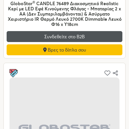
GloboStar
®
CANDLE 76489 Διακοσμητικό Realistic
Κερί με LED Εφέ Κινούμενης Φλόγας - Μπαταρίας 2 x
AA (Δεν Συμπεριλαμβάνονται) & Ασύρματο
Χειριστήριο IR Θερμό Λευκό 2700K Dimmable Λευκό
Φ16 x Υ18cm
Συνδεθείτε στο Β2Β
Βρες το δίπλα σου