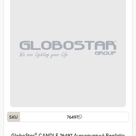
SKU
76497
GloboStar
®
CANDLE 76497 Διακοσμητικό Realistic