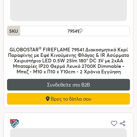
SKU
79541
GLOBOSTAR
®
FIREFLAME 79541 Διακοσμητικό Κερί
Παραφίνης με Εφέ Κινούμενης Φλόγας & IR Ασύρματο
Χειριστήριο LED 0.5W 25lm 180° DC 3V με 2xAA
Μπαταρίες IP20 Θερμό Λευκό 2700K Dimmable -
Μπεζ - Μ10 x Π10 x Υ10cm - 2 Χρόνια Εγγύηση
Συνδεθείτε στο Β2Β
Βρες το δίπλα σου