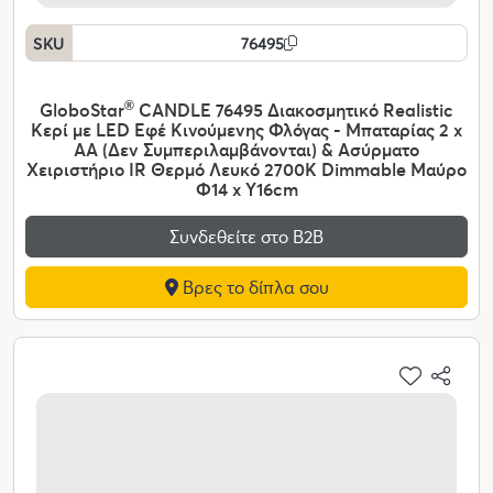
SKU
76495
GloboStar
®
CANDLE 76495 Διακοσμητικό Realistic
Κερί με LED Εφέ Κινούμενης Φλόγας - Μπαταρίας 2 x
AA (Δεν Συμπεριλαμβάνονται) & Ασύρματο
Χειριστήριο IR Θερμό Λευκό 2700K Dimmable Μαύρο
Φ14 x Υ16cm
Συνδεθείτε στο Β2Β
Βρες το δίπλα σου