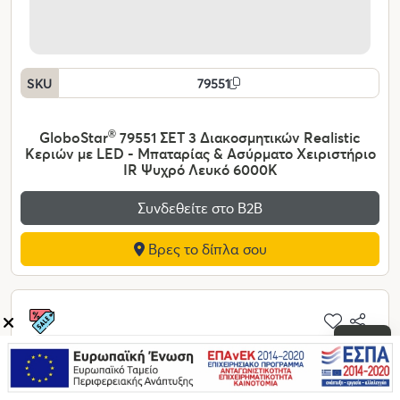
SKU
79551
GloboStar
®
79551 ΣΕΤ 3 Διακοσμητικών Realistic
Κεριών με LED - Μπαταρίας & Ασύρματο Χειριστήριο
IR Ψυχρό Λευκό 6000K
Συνδεθείτε στο Β2Β
Βρες το δίπλα σου