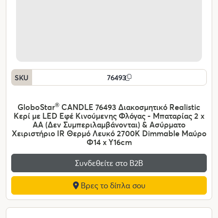
SKU
76493
GloboStar
®
CANDLE 76493 Διακοσμητικό Realistic
Κερί με LED Εφέ Κινούμενης Φλόγας - Μπαταρίας 2 x
AA (Δεν Συμπεριλαμβάνονται) & Ασύρματο
Χειριστήριο IR Θερμό Λευκό 2700K Dimmable Μαύρο
Φ14 x Υ16cm
Συνδεθείτε στο Β2Β
Βρες το δίπλα σου