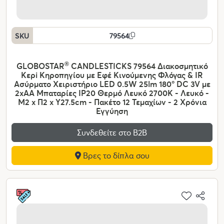
SKU
79564
GLOBOSTAR
®
CANDLESTICKS 79564 Διακοσμητικό
Κερi Κηροπηγίου με Εφέ Κινούμενης Φλόγας & IR
Ασύρματο Χειριστήριο LED 0.5W 25lm 180° DC 3V με
2xAA Μπαταρίες IP20 Θερμό Λευκό 2700K - Λευκό -
Μ2 x Π2 x Υ27.5cm - Πακέτο 12 Τεμαχίων - 2 Χρόνια
Εγγύηση
Συνδεθείτε στο Β2Β
Βρες το δίπλα σου