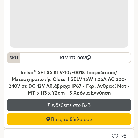
SKU
KLV-107-0018
kelvo
®
SELAS KLV-107-0018 Τροφοδοτικό/
Μετασχηματιστής Class II SELV 15W 1.25A AC 220-
240V σε DC 12V Αδιάβροχο IP67 - Γκρι Ανθρακί Ματ -
Μ11 x Π3 x Υ2cm - 5 Χρόνια Εγγύηση
Συνδεθείτε στο Β2Β
Βρες το δίπλα σου