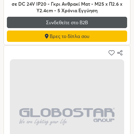
σε DC 24V IP20 - Γκρι Ανθρακί Ματ - Μ25 x Π2.6 x
Υ2.4cm - 5 Χρόνια Εγγύηση
Συνδεθείτε στο Β2Β
Βρες το δίπλα σου