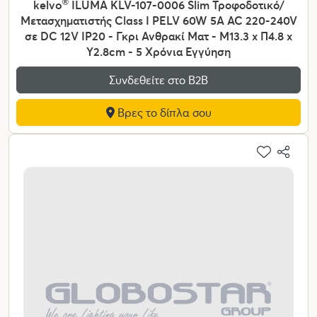
kelvo
®
ILUMA KLV-107-0006 Slim Τροφοδοτικό/
Μετασχηματιστής Class I PELV 60W 5A AC 220-240V
σε DC 12V IP20 - Γκρι Ανθρακί Ματ - Μ13.3 x Π4.8 x
Υ2.8cm - 5 Χρόνια Εγγύηση
Συνδεθείτε στο Β2Β
Βρες το δίπλα σου