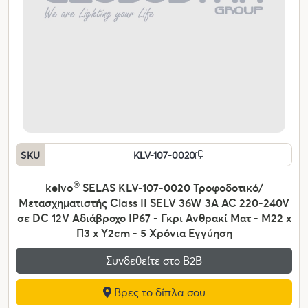
SKU
KLV-107-0020
kelvo
®
SELAS KLV-107-0020 Τροφοδοτικό/
Μετασχηματιστής Class II SELV 36W 3A AC 220-240V
σε DC 12V Αδιάβροχο IP67 - Γκρι Ανθρακί Ματ - Μ22 x
Π3 x Υ2cm - 5 Χρόνια Εγγύηση
Συνδεθείτε στο Β2Β
Βρες το δίπλα σου