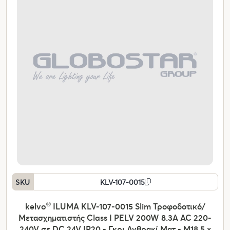
SKU
KLV-107-0015
kelvo
®
ILUMA KLV-107-0015 Slim Τροφοδοτικό/
Μετασχηματιστής Class I PELV 200W 8.3A AC 220-
240V σε DC 24V IP20 - Γκρι Ανθρακί Ματ - Μ18.5 x