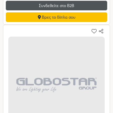
Συνδεθείτε στο Β2Β
Βρες το δίπλα σου