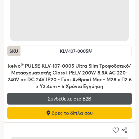
SKU
KLV-107-0005
kelvo
®
PULSE KLV-107-0005 Ultra Slim Τροφοδοτικό/
Μετασχηματιστής Class I PELV 200W 8.3A AC 220-
240V σε DC 24V IP20 - Γκρι Ανθρακί Ματ - Μ28 x Π2.6
x Υ2.4cm - 5 Χρόνια Εγγύηση
Συνδεθείτε στο Β2Β
Βρες το δίπλα σου