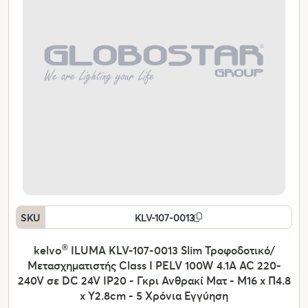
SKU
KLV-107-0013
kelvo
®
ILUMA KLV-107-0013 Slim Τροφοδοτικό/
Μετασχηματιστής Class I PELV 100W 4.1A AC 220-
240V σε DC 24V IP20 - Γκρι Ανθρακί Ματ - Μ16 x Π4.8
x Υ2.8cm - 5 Χρόνια Εγγύηση