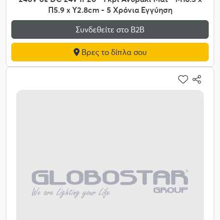
Π5.9 x Υ2.8cm - 5 Χρόνια Εγγύηση
Συνδεθείτε στο Β2Β
Βρες το δίπλα σου