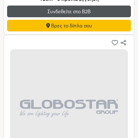
Συνδεθείτε στο Β2Β
Βρες το δίπλα σου