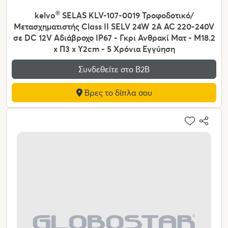
kelvo
®
SELAS KLV-107-0019 Τροφοδοτικό/
Μετασχηματιστής Class II SELV 24W 2A AC 220-240V
σε DC 12V Αδιάβροχο IP67 - Γκρι Ανθρακί Ματ - Μ18.2
x Π3 x Υ2cm - 5 Χρόνια Εγγύηση
Συνδεθείτε στο Β2Β
Βρες το δίπλα σου