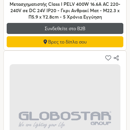
Μετασχηματιστής Class I PELV 400W 16.6A AC 220-
240V σε DC 24V IP20 - Γκρι Ανθρακί Ματ - Μ22.3 x
Π5.9 x Υ2.8cm - 5 Χρόνια Εγγύηση
Συνδεθείτε στο Β2Β
Βρες το δίπλα σου