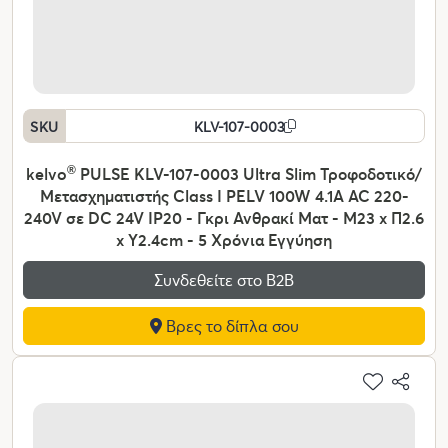
SKU
KLV-107-0003
kelvo
®
PULSE KLV-107-0003 Ultra Slim Τροφοδοτικό/
Μετασχηματιστής Class I PELV 100W 4.1A AC 220-
240V σε DC 24V IP20 - Γκρι Ανθρακί Ματ - Μ23 x Π2.6
x Υ2.4cm - 5 Χρόνια Εγγύηση
Συνδεθείτε στο Β2Β
Βρες το δίπλα σου