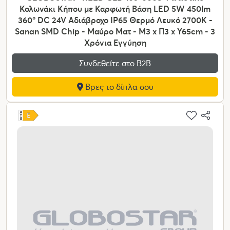
Κολωνάκι Κήπου με Καρφωτή Βάση LED 5W 450lm
360° DC 24V Αδιάβροχο IP65 Θερμό Λευκό 2700K -
Sanan SMD Chip - Μαύρο Ματ - Μ3 x Π3 x Υ65cm - 3
Χρόνια Εγγύηση
Συνδεθείτε στο Β2Β
Βρες το δίπλα σου