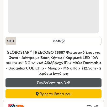
SKU
75587
GLOBOSTAR
®
TREECOBO 75587 Φωτιστικό Σποτ για
Φυτά - Δέντρα με Βάση Κήπου / Καρφωτό LED 10W
800lm 35° DC 12-24V Αδιάβροχο IP67 Μπλε Dimmable
- Bridgelux COB Chip - Μαύρο - Μ6 x Π6 x Υ12.5cm - 2
Χρόνια Εγγύηση
Συνδεθείτε στο Β2Β
Βρες το δίπλα σου