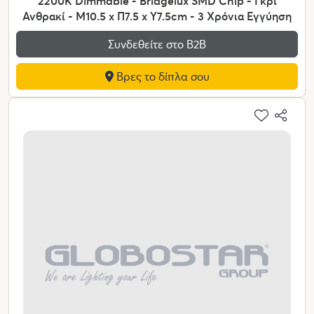
2200K Dimmable - Bridgelux SMD Chip - Γκρι
Ανθρακί - Μ10.5 x Π7.5 x Υ7.5cm - 3 Χρόνια Εγγύηση
Συνδεθείτε στο Β2Β
Βρες το δίπλα σου