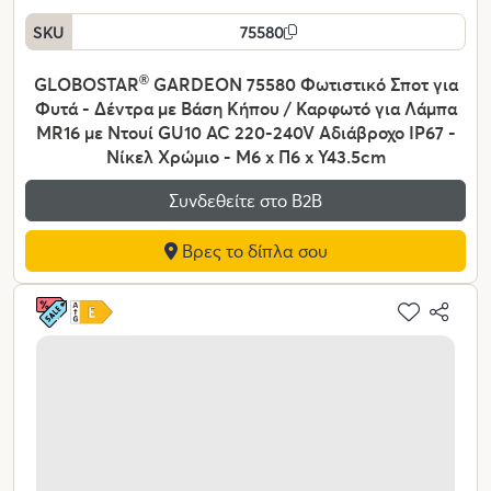
SKU
75580
GLOBOSTAR
®
GARDEON 75580 Φωτιστικό Σποτ για
Φυτά - Δέντρα με Βάση Κήπου / Καρφωτό για Λάμπα
MR16 με Ντουί GU10 AC 220-240V Αδιάβροχο IP67 -
Νίκελ Χρώμιο - Μ6 x Π6 x Υ43.5cm
Συνδεθείτε στο Β2Β
Βρες το δίπλα σου