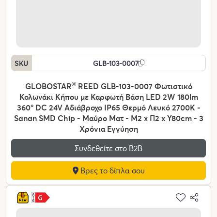
SKU
GLB-103-0007
GLOBOSTAR
®
REED GLB-103-0007 Φωτιστικό
Κολωνάκι Κήπου με Καρφωτή Βάση LED 2W 180lm
360° DC 24V Αδιάβροχο IP65 Θερμό Λευκό 2700K -
Sanan SMD Chip - Μαύρο Ματ - Μ2 x Π2 x Υ80cm - 3
Χρόνια Εγγύηση
Συνδεθείτε στο Β2Β
Βρες το δίπλα σου