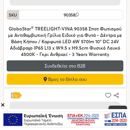
SKU
90358
GloboStar
®
TREELIGHT-VINA 90358 Σποτ Φωτισμού
με Αντιθαμβωτική Γρίλια Ειδικό για Φυτά - Δέντρα με
Βάση Κήπου / Καρφωτό LED 6W 570lm 10° DC 24V
Αδιάβροχο IP65 L13 x W9.5 x H9.5cm Φυσικό Λευκό
4500K - Γκρι Ανθρακί - 3 Years Warranty
Συνδεθείτε στο Β2Β
Βρες το δίπλα σου