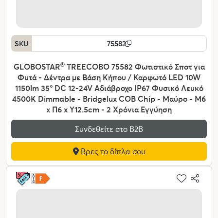
SKU
75582
GLOBOSTAR
®
TREECOBO 75582 Φωτιστικό Σποτ για
Φυτά - Δέντρα με Βάση Κήπου / Καρφωτό LED 10W
1150lm 35° DC 12-24V Αδιάβροχο IP67 Φυσικό Λευκό
4500K Dimmable - Bridgelux COB Chip - Μαύρο - Μ6
x Π6 x Υ12.5cm - 2 Χρόνια Εγγύηση
Συνδεθείτε στο Β2Β
Βρες το δίπλα σου