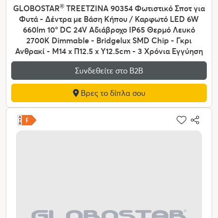
GLOBOSTAR
®
TREETZINA 90354 Φωτιστικό Σποτ για
Φυτά - Δέντρα με Βάση Κήπου / Καρφωτό LED 6W
660lm 10° DC 24V Αδιάβροχο IP65 Θερμό Λευκό
2700K Dimmable - Bridgelux SMD Chip - Γκρι
Ανθρακί - Μ14 x Π12.5 x Υ12.5cm - 3 Χρόνια Εγγύηση
Συνδεθείτε στο Β2Β
Βρες το δίπλα σου