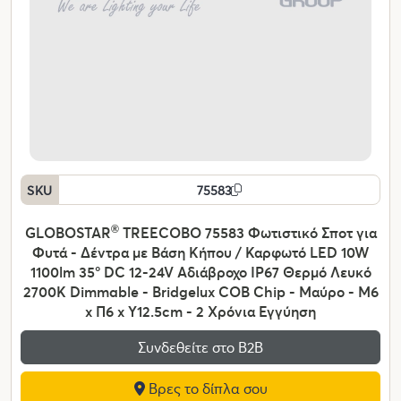
SKU
75583
GLOBOSTAR
®
TREECOBO 75583 Φωτιστικό Σποτ για
Φυτά - Δέντρα με Βάση Κήπου / Καρφωτό LED 10W
1100lm 35° DC 12-24V Αδιάβροχο IP67 Θερμό Λευκό
2700K Dimmable - Bridgelux COB Chip - Μαύρο - Μ6
x Π6 x Υ12.5cm - 2 Χρόνια Εγγύηση
Συνδεθείτε στο Β2Β
Βρες το δίπλα σου