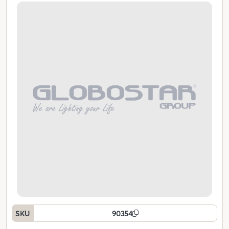
SKU
90354