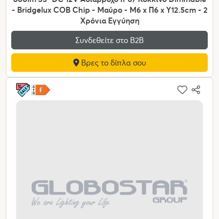
- Bridgelux COB Chip - Μαύρο - Μ6 x Π6 x Υ12.5cm - 2
Χρόνια Εγγύηση
Συνδεθείτε στο Β2Β
Βρες το δίπλα σου