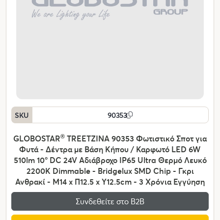
SKU
90353
GLOBOSTAR
®
TREETZINA 90353 Φωτιστικό Σποτ για
Φυτά - Δέντρα με Βάση Κήπου / Καρφωτό LED 6W
510lm 10° DC 24V Αδιάβροχο IP65 Ultra Θερμό Λευκό
2200K Dimmable - Bridgelux SMD Chip - Γκρι
Ανθρακί - Μ14 x Π12.5 x Υ12.5cm - 3 Χρόνια Εγγύηση
Συνδεθείτε στο Β2Β