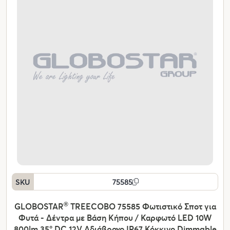
SKU
75585
GLOBOSTAR
®
TREECOBO 75585 Φωτιστικό Σποτ για
Φυτά - Δέντρα με Βάση Κήπου / Καρφωτό LED 10W
800lm 35° DC 12V Αδιάβροχο IP67 Κόκκινο Dimmable