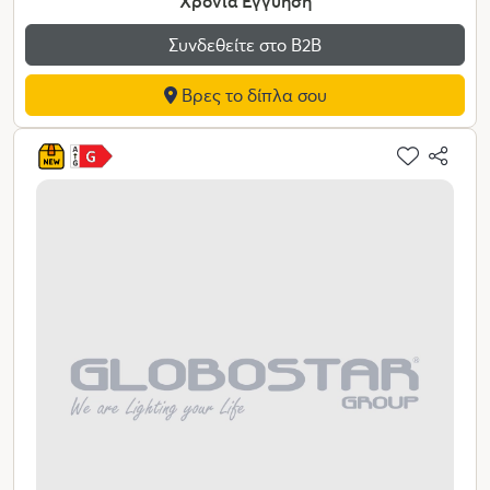
Χρόνια Εγγύηση
Συνδεθείτε στο Β2Β
Βρες το δίπλα σου