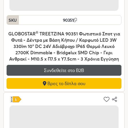
SKU
90351
GLOBOSTAR
®
TREETZINA 90351 Φωτιστικό Σποτ για
Φυτά - Δέντρα με Βάση Κήπου / Καρφωτό LED 3W
330lm 10° DC 24V Αδιάβροχο IP65 Θερμό Λευκό
2700K Dimmable - Bridgelux SMD Chip - Γκρι
Ανθρακί - Μ10.5 x Π7.5 x Υ7.5cm - 3 Χρόνια Εγγύηση
Συνδεθείτε στο Β2Β
Βρες το δίπλα σου