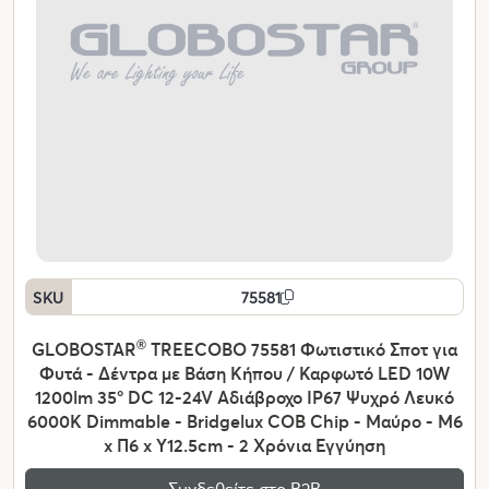
SKU
75581
GLOBOSTAR
®
TREECOBO 75581 Φωτιστικό Σποτ για
Φυτά - Δέντρα με Βάση Κήπου / Καρφωτό LED 10W
1200lm 35° DC 12-24V Αδιάβροχο IP67 Ψυχρό Λευκό
6000K Dimmable - Bridgelux COB Chip - Μαύρο - Μ6
x Π6 x Υ12.5cm - 2 Χρόνια Εγγύηση
Συνδεθείτε στο Β2Β