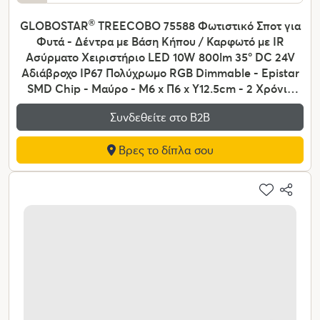
GLOBOSTAR
®
TREECOBO 75588 Φωτιστικό Σποτ για
Φυτά - Δέντρα με Βάση Κήπου / Καρφωτό με IR
Ασύρματο Χειριστήριο LED 10W 800lm 35° DC 24V
Αδιάβροχο IP67 Πολύχρωμο RGB Dimmable - Epistar
SMD Chip - Μαύρο - Μ6 x Π6 x Υ12.5cm - 2 Χρόνια
Εγγύηση
Συνδεθείτε στο Β2Β
Βρες το δίπλα σου