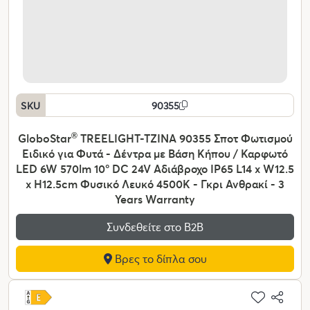
SKU
90355
GloboStar
®
TREELIGHT-TZINA 90355 Σποτ Φωτισμού
Ειδικό για Φυτά - Δέντρα με Βάση Κήπου / Καρφωτό
LED 6W 570lm 10° DC 24V Αδιάβροχο IP65 L14 x W12.5
x H12.5cm Φυσικό Λευκό 4500K - Γκρι Ανθρακί - 3
Years Warranty
Συνδεθείτε στο Β2Β
Βρες το δίπλα σου