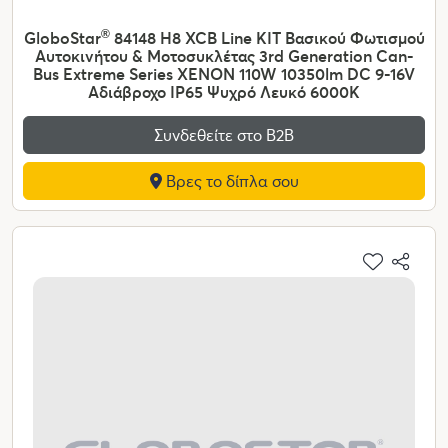
GloboStar
®
84148 H8 XCB Line KIT Βασικού Φωτισμού
Αυτοκινήτου & Μοτοσυκλέτας 3rd Generation Can-
Bus Extreme Series XENON 110W 10350lm DC 9-16V
Αδιάβροχο IP65 Ψυχρό Λευκό 6000K
Συνδεθείτε στο Β2Β
Βρες το δίπλα σου