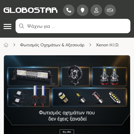
Φωτισμός Οχημάτων & Αξεσουάρ
Xenon H.I.D.