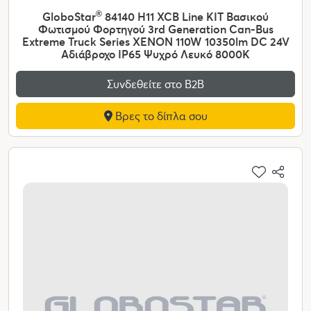
GloboStar
®
84140 H11 XCB Line KIT Βασικού
Φωτισμού Φορτηγού 3rd Generation Can-Bus
Extreme Truck Series XENON 110W 10350lm DC 24V
Αδιάβροχο IP65 Ψυχρό Λευκό 8000K
Συνδεθείτε στο Β2Β
Βρες το δίπλα σου