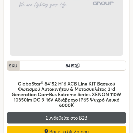
SKU
84152
GloboStar
®
84152 H16 XCB Line KIT Βασικού
Φωτισμού Αυτοκινήτου & Μοτοσυκλέτας 3rd
Generation Can-Bus Extreme Series XENON 110W
10350lm DC 9-16V Αδιάβροχο IP65 Ψυχρό Λευκό
6000K
Συνδεθείτε στο Β2Β
Βρες το δίπλα σου