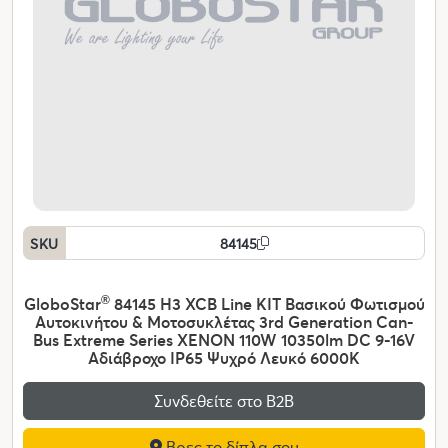
SKU
84145
GloboStar
®
84145 H3 XCB Line KIT Βασικού Φωτισμού
Αυτοκινήτου & Μοτοσυκλέτας 3rd Generation Can-
Bus Extreme Series XENON 110W 10350lm DC 9-16V
Αδιάβροχο IP65 Ψυχρό Λευκό 6000K
Συνδεθείτε στο Β2Β
Βρες το δίπλα σου