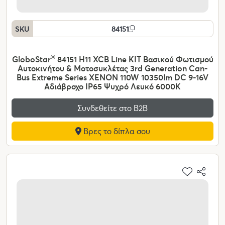
SKU
84151
GloboStar
®
84151 H11 XCB Line KIT Βασικού Φωτισμού
Αυτοκινήτου & Μοτοσυκλέτας 3rd Generation Can-
Bus Extreme Series XENON 110W 10350lm DC 9-16V
Αδιάβροχο IP65 Ψυχρό Λευκό 6000K
Συνδεθείτε στο Β2Β
Βρες το δίπλα σου