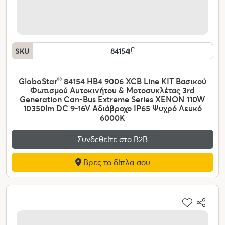
SKU
84154
GloboStar
®
84154 HB4 9006 XCB Line KIT Βασικού
Φωτισμού Αυτοκινήτου & Μοτοσυκλέτας 3rd
Generation Can-Bus Extreme Series XENON 110W
10350lm DC 9-16V Αδιάβροχο IP65 Ψυχρό Λευκό
6000K
Συνδεθείτε στο Β2Β
Βρες το δίπλα σου