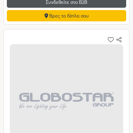
Συνδεθείτε στο Β2Β
Βρες το δίπλα σου