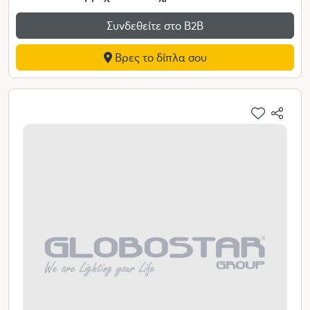
Συνδεθείτε στο Β2Β
Βρες το δίπλα σου