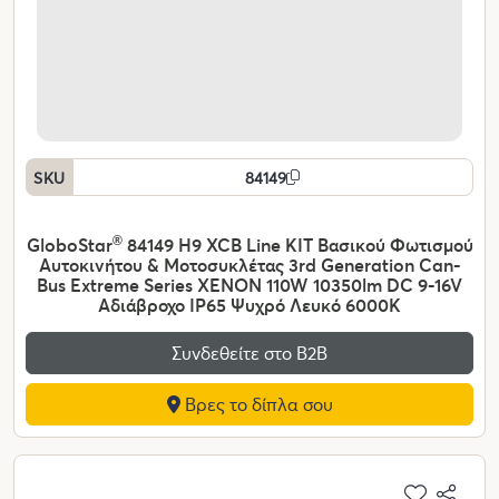
SKU
84149
GloboStar
®
84149 H9 XCB Line KIT Βασικού Φωτισμού
Αυτοκινήτου & Μοτοσυκλέτας 3rd Generation Can-
Bus Extreme Series XENON 110W 10350lm DC 9-16V
Αδιάβροχο IP65 Ψυχρό Λευκό 6000K
Συνδεθείτε στο Β2Β
Βρες το δίπλα σου