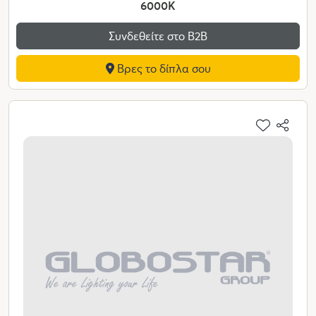
6000K
Συνδεθείτε στο Β2Β
Βρες το δίπλα σου