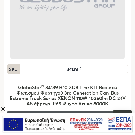
SKU
84139
GloboStar
®
84139 H10 XCB Line KIT Βασικού
Φωτισμού Φορτηγού 3rd Generation Can-Bus
Extreme Truck Series XENON 110W 10350lm DC 24V
Αδιάβροχο IP65 Ψυχρό Λευκό 8000K
Συνδεθείτε στο Β2Β
Βρες το δίπλα σου