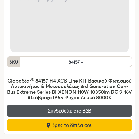
SKU
84157
GloboStar
®
84157 H4 XCB Line KIT Βασικού Φωτισμού
Αυτοκινήτου & Μοτοσυκλέτας 3rd Generation Can-
Bus Extreme Series Bi-XENON 110W 10350lm DC 9-16V
Αδιάβροχο IP65 Ψυχρό Λευκό 8000K
Συνδεθείτε στο Β2Β
Βρες το δίπλα σου