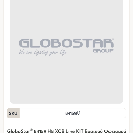
SKU
84159
GloboStar
®
84159 H8 XCB Line KIT Βασικού Φωτισμού