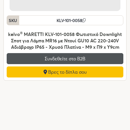
SKU
KLV-101-0058
kelvo
®
MARETTI KLV-101-0058 Φωτιστικό Downlight
Σποτ για Λάμπα MR16 με Ντουί GU10 AC 220-240V
Αδιάβροχο IP65 - Χρυσό Πλατίνα - Μ9 x Π9 x Υ9cm
Συνδεθείτε στο Β2Β
Βρες το δίπλα σου