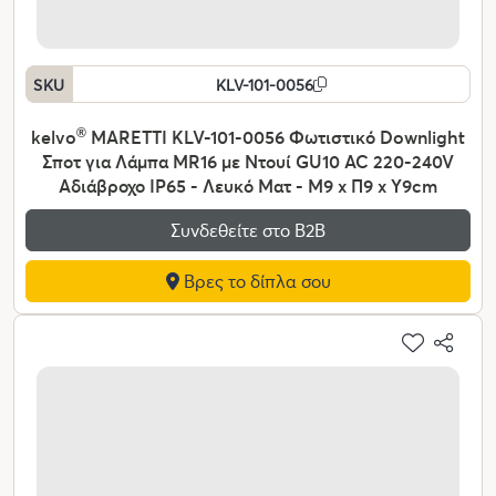
SKU
KLV-101-0056
kelvo
®
MARETTI KLV-101-0056 Φωτιστικό Downlight
Σποτ για Λάμπα MR16 με Ντουί GU10 AC 220-240V
Αδιάβροχο IP65 - Λευκό Ματ - Μ9 x Π9 x Υ9cm
Συνδεθείτε στο Β2Β
Βρες το δίπλα σου