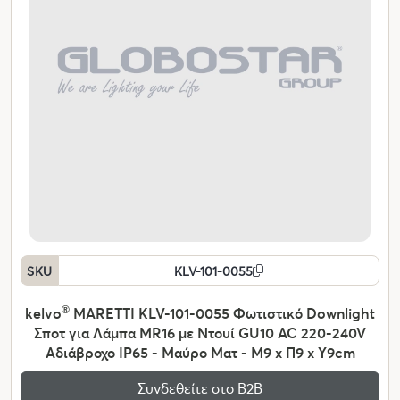
SKU
KLV-101-0055
kelvo
®
MARETTI KLV-101-0055 Φωτιστικό Downlight
Σποτ για Λάμπα MR16 με Ντουί GU10 AC 220-240V
Αδιάβροχο IP65 - Μαύρο Ματ - Μ9 x Π9 x Υ9cm
Συνδεθείτε στο Β2Β