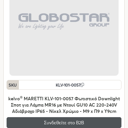
SKU
KLV-101-0057
kelvo
®
MARETTI KLV-101-0057 Φωτιστικό Downlight
Σποτ για Λάμπα MR16 με Ντουί GU10 AC 220-240V
Αδιάβροχο IP65 - Νίκελ Χρώμιο - Μ9 x Π9 x Υ9cm
Συνδεθείτε στο Β2Β