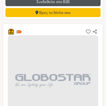
Συνδεθείτε στο Β2Β
Βρες το δίπλα σου