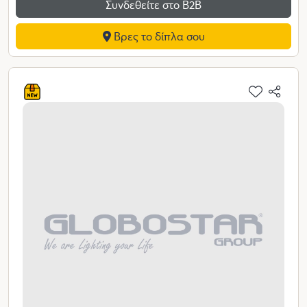
Συνδεθείτε στο Β2Β
Βρες το δίπλα σου