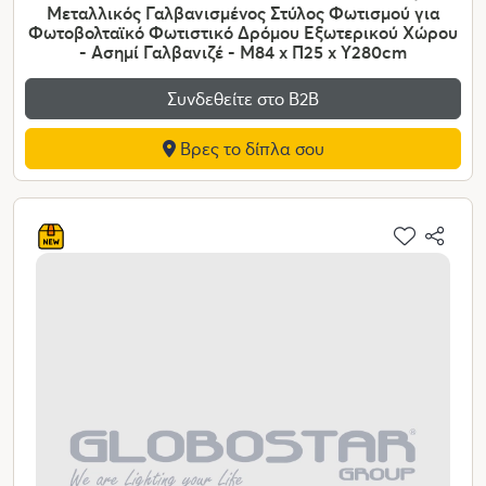
Μεταλλικός Γαλβανισμένος Στύλος Φωτισμού για
Φωτοβολταϊκό Φωτιστικό Δρόμου Εξωτερικού Χώρου
- Ασημί Γαλβανιζέ - Μ84 x Π25 x Υ280cm
Συνδεθείτε στο Β2Β
Βρες το δίπλα σου