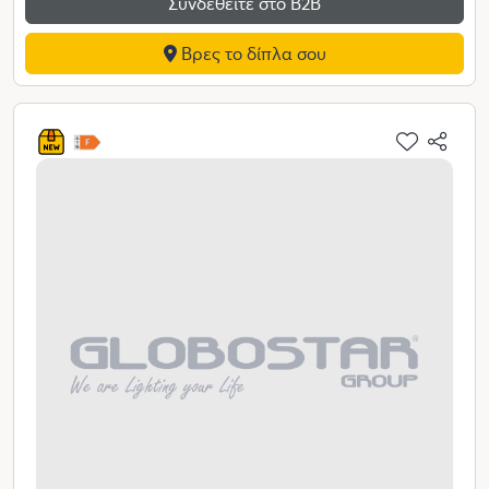
Συνδεθείτε στο Β2Β
Βρες το δίπλα σου