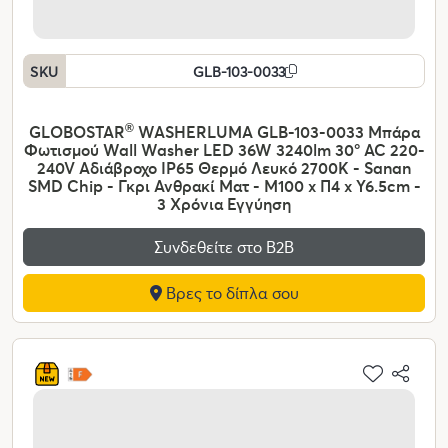
SKU
GLB-103-0033
GLOBOSTAR
®
WASHERLUMA GLB-103-0033 Μπάρα
Φωτισμού Wall Washer LED 36W 3240lm 30° AC 220-
240V Αδιάβροχο IP65 Θερμό Λευκό 2700K - Sanan
SMD Chip - Γκρι Ανθρακί Ματ - Μ100 x Π4 x Υ6.5cm -
3 Χρόνια Εγγύηση
Συνδεθείτε στο Β2Β
Βρες το δίπλα σου