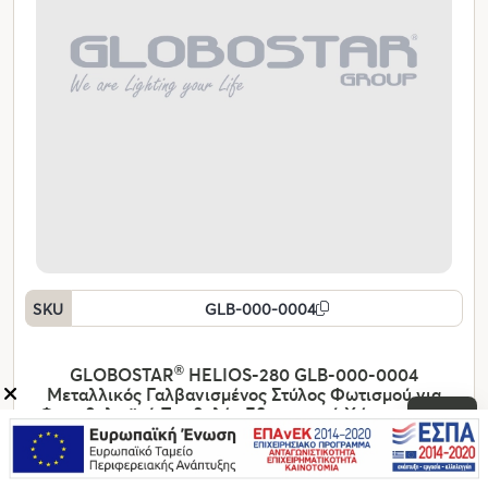
SKU
GLB-000-0004
GLOBOSTAR
®
HELIOS-280 GLB-000-0004
Μεταλλικός Γαλβανισμένος Στύλος Φωτισμού για
Φωτοβολταϊκό Προβολέα Εξωτερικού Χώρου - RAL
9016 Λευκό Ματ - Μ35 × Π25 × Υ280cm
Συνδεθείτε στο Β2Β