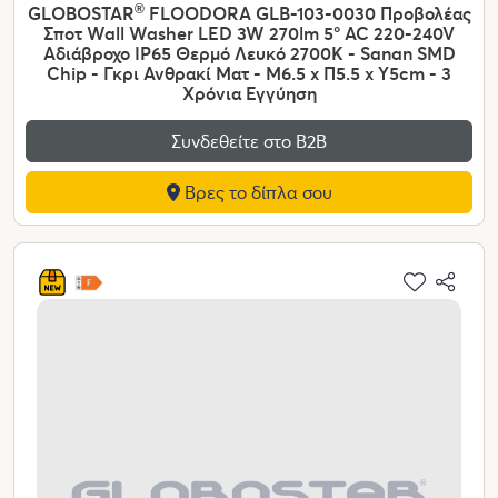
GLOBOSTAR
®
FLOODORA GLB-103-0030 Προβολέας
Σποτ Wall Washer LED 3W 270lm 5° AC 220-240V
Αδιάβροχο IP65 Θερμό Λευκό 2700K - Sanan SMD
Chip - Γκρι Ανθρακί Ματ - Μ6.5 x Π5.5 x Υ5cm - 3
Χρόνια Εγγύηση
Συνδεθείτε στο Β2Β
Βρες το δίπλα σου