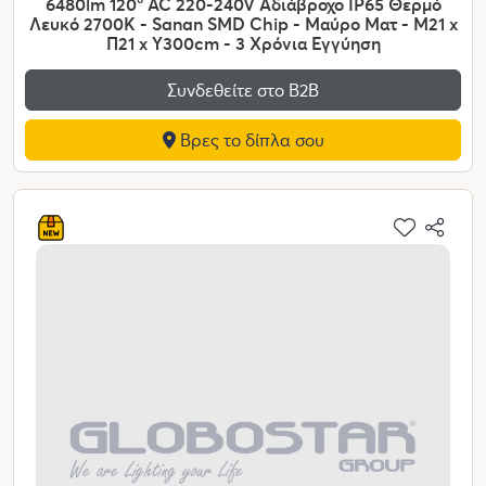
6480lm 120° AC 220-240V Αδιάβροχο IP65 Θερμό
Λευκό 2700K - Sanan SMD Chip - Μαύρο Ματ - Μ21 x
Π21 x Υ300cm - 3 Χρόνια Εγγύηση
Συνδεθείτε στο Β2Β
Βρες το δίπλα σου