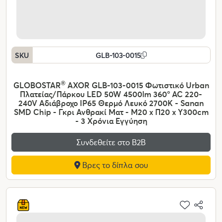
SKU
GLB-103-0015
GLOBOSTAR
®
AXOR GLB-103-0015 Φωτιστικό Urban
Πλατείας/Πάρκου LED 50W 4500lm 360° AC 220-
240V Αδιάβροχο IP65 Θερμό Λευκό 2700K - Sanan
SMD Chip - Γκρι Ανθρακί Ματ - Μ20 x Π20 x Υ300cm
- 3 Χρόνια Εγγύηση
Συνδεθείτε στο Β2Β
Βρες το δίπλα σου