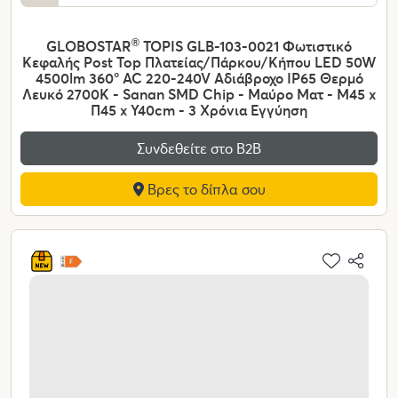
GLOBOSTAR
®
TOPIS GLB-103-0021 Φωτιστικό
Κεφαλής Post Top Πλατείας/Πάρκου/Κήπου LED 50W
4500lm 360° AC 220-240V Αδιάβροχο IP65 Θερμό
Λευκό 2700K - Sanan SMD Chip - Μαύρο Ματ - Μ45 x
Π45 x Υ40cm - 3 Χρόνια Εγγύηση
Συνδεθείτε στο Β2Β
Βρες το δίπλα σου