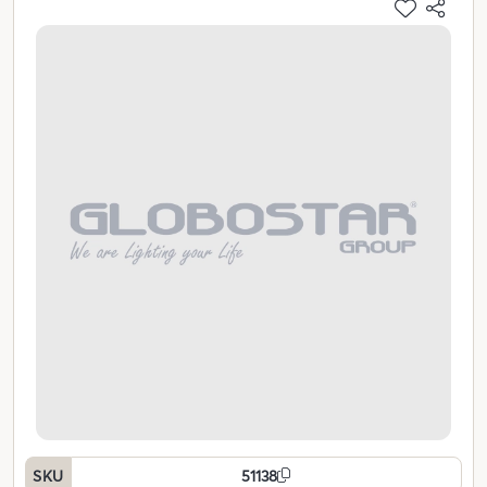
SKU
51138