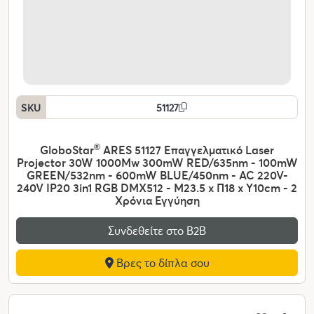
SKU
51127
GloboStar
®
ARES 51127 Επαγγελματικό Laser
Projector 30W 1000Mw 300mW RED/635nm - 100mW
GREEN/532nm - 600mW BLUE/450nm - AC 220V-
240V IP20 3in1 RGB DMX512 - Μ23.5 x Π18 x Υ10cm - 2
Χρόνια Εγγύηση
Συνδεθείτε στο Β2Β
Βρες το δίπλα σου