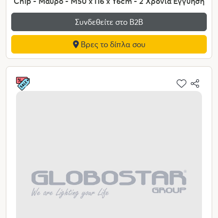
Chip - Μαύρο - Μ50 x Π6 x Υ6cm - 2 Χρόνια Εγγύηση
Συνδεθείτε στο Β2Β
Βρες το δίπλα σου