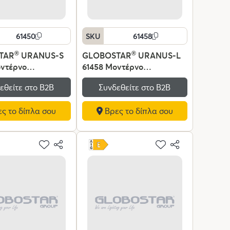
61450
SKU
61458
TAR
®
URANUS-S
GLOBOSTAR
®
URANUS-L
οντέρνο
61458 Μοντέρνο
ζιο Φωτιστικό
Επιτραπέζιο Φωτιστικό
εθείτε στο Β2Β
Συνδεθείτε στο Β2Β
 με Ντουί 2 x E27
Πορτατίφ με Ντουί 2 x E27
40V IP20 - Λευκό
AC 220-240V IP20 - Λευκό
ς το δίπλα σου
Βρες το δίπλα σου
Π25 x Υ39cm
- Μ50 x Π50 x Υ77cm