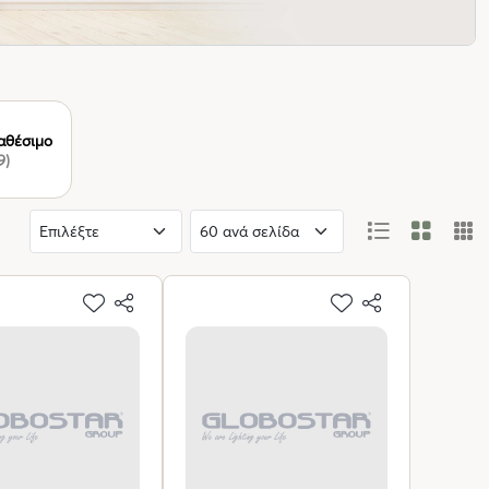
αθέσιμο
9)