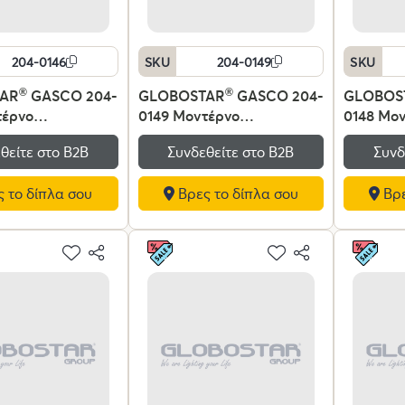
204-0146
SKU
204-0149
SKU
AR
®
GASCO 204-
GLOBOSTAR
®
GASCO 204-
GLOBOS
τέρνο
0149 Μοντέρνο
0148 Μο
ιο Φωτιστικό
Επιτραπέζιο Φωτιστικό
Επιτραπέ
θείτε στο Β2Β
Συνδεθείτε στο Β2Β
Συνδ
με Ντουί 1 x E27
Πορτατίφ με Ντουί 1 x E27
Πορτατίφ
40V IP20 - Μαύρο
AC 220-240V IP20 - Μπεζ -
AC 220-2
 το δίπλα σου
Βρες το δίπλα σου
Βρε
26 x Υ35cm
Μ26 x Π26 x Υ35cm
Κόκκινο 
Υ35cm