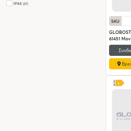
IP44
(37)
SKU
GLOBOST
61451 Μον
Επιτραπέζ
Συνδε
Πορτατίφ 
AC 220-2
Βρες
- Μ25 x Π