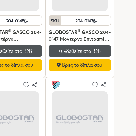
204-0148
SKU
204-0147
TAR
®
GASCO 204-
GLOBOSTAR
®
GASCO 204-
ντέρνο
0147 Μοντέρνο Επιτραπέζιο
ζιο Φωτιστικό
Φωτιστικό Πορτατίφ με
εθείτε στο Β2Β
Συνδεθείτε στο Β2Β
 με Ντουί 1 x E27
Ντουί 1 x E27 AC 220-240V
40V IP20 -
IP20 - Πράσινο - Μ26 x Π26
ς το δίπλα σου
Βρες το δίπλα σου
- Μ26 x Π26 x
x Υ35cm