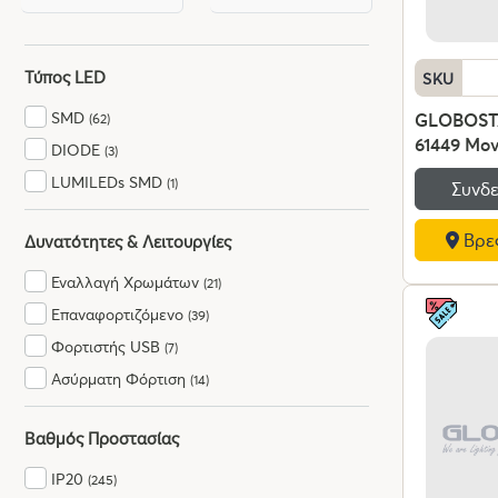
Τύπος LED
SKU
SMD
GLOBOST
(62)
61449 Μο
DIODE
(3)
Επιτραπέζ
LUMILEDs SMD
(1)
Συνδε
Πορτατίφ 
AC 220-2
Βρες
Δυνατότητες & Λειτουργίες
- Μ25 x Π
Εναλλαγή Χρωμάτων
(21)
Επαναφορτιζόμενο
(39)
Φορτιστής USB
(7)
Ασύρματη Φόρτιση
(14)
Βαθμός Προστασίας
IP20
(245)