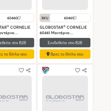
60460
SKU
60461
TAR
®
CORNELIE
GLOBOSTAR
®
CORNELIE
οντέρνο
60461 Μοντέρνο
ζιο Φωτιστικό
Επιτραπέζιο Φωτιστικό
εθείτε στο Β2Β
Συνδεθείτε στο Β2Β
 18W 1980lm 200°
LED CCT 18W 1980lm 200°
240V IP20
AC 220-240V IP20
ς το δίπλα σου
Βρες το δίπλα σου
ενο Λευκό CCT με
Ρυθμιζόμενο Λευκό CCT με
On/Off
500K/6000K -
2700K/4500K/6000K -
 SMD Chip -
Lumileds SMD Chip -
Μ18 x Π10 x Υ36cm
Λευκό - Μ18 x Π10 x Υ36cm
ια Εγγύηση
- 3 Χρόνια Εγγύηση