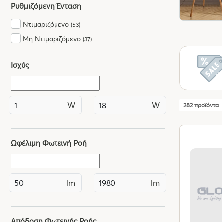
Ρυθμιζόμενη Ένταση
Ντιμαριζόμενο
(53)
Μη Ντιμαριζόμενο
(37)
Ισχύς
W
W
282 προϊόντα
Ωφέλιμη Φωτεινή Ροή
lm
lm
Απόδοση Φωτεινής Ροής