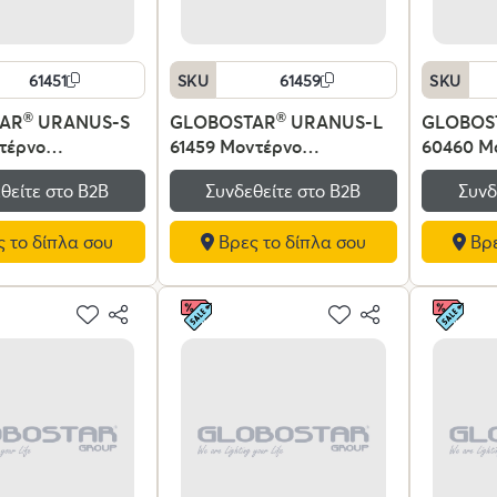
61451
SKU
61459
SKU
AR
®
URANUS-S
GLOBOSTAR
®
URANUS-L
GLOBOS
τέρνο
61459 Μοντέρνο
60460 Μ
ιο Φωτιστικό
Επιτραπέζιο Φωτιστικό
Επιτραπέ
θείτε στο Β2Β
Συνδεθείτε στο Β2Β
Συνδ
με Ντουί 2 x E27
Πορτατίφ με Ντουί 2 x E27
LED CCT
40V IP20 - Χρυσό
AC 220-240V IP20 - Χρυσό
AC 220-
 το δίπλα σου
Βρες το δίπλα σου
Βρε
25 x Υ39cm
- Μ50 x Π50 x Υ77cm
Ρυθμιζόμ
On/Off
2700K/4
Lumileds
Mαύρο - 
- 3 Χρόν