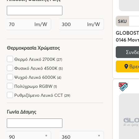
SKU
lm/W
lm/W
GLOBOST
0146 Μον
Επιτραπέζ
Θερμοκρασία Χρώματος
Συνδε
Πορτατίφ 
Θερμό Λευκό 2700K
(27)
AC 220-2
Βρες
- Μ26 x Π
Φυσικό Λευκό 4500K
(5)
Ψυχρό Λευκό 6000K
(4)
Πολύχρωμο RGBW
(1)
Ρυθμιζόμενο Λευκό CCT
(29)
Γωνία Δέσμης
°
°