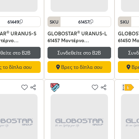
61449
SKU
61457
SKU
AR
®
URANUS-S
GLOBOSTAR
®
URANUS-L
GLOBOS
ντέρνο
61457 Μοντέρνο
61450 Μ
ιο Φωτιστικό
Επιτραπέζιο Φωτιστικό
Επιτραπέ
θείτε στο Β2Β
Συνδεθείτε στο Β2Β
Συνδ
με Ντουί 2 x E27
Πορτατίφ με Ντουί 2 x E27
Πορτατίφ
40V IP20 - Μαύρο
AC 220-240V IP20 - Μαύρο
AC 220-2
 το δίπλα σου
Βρες το δίπλα σου
Βρε
25 x Υ39cm
- Μ50 x Π50 x Υ77cm
- Μ25 x 