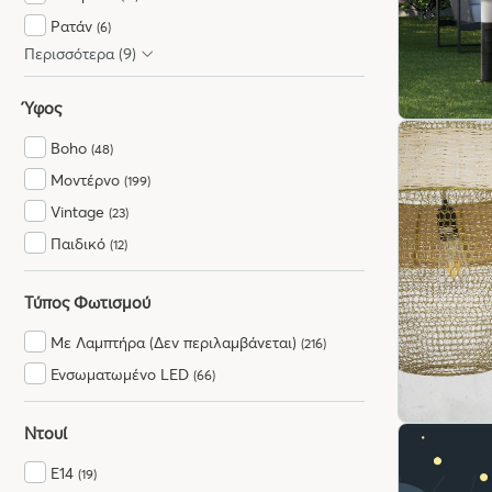
(9)
Ρατάν
(6)
Μπλε
(3)
Περισσότερα (9)
Raffia
(4)
Ροζ
(5)
Σχοινί - Τριχιά
(3)
Μωβ
(1)
Ύφος
Βαμβακερό Νήμα
(1)
Κίτρινο
(5)
Boho
(48)
Ξύλο
(80)
Πορτοκαλί
(1)
Μοντέρνο
(199)
Ύφασμα
(82)
Μπρούτζινο
(1)
Vintage
(23)
Τσιμέντο
(1)
Χάλκινο
(10)
Παιδικό
(12)
Κεραμικό
(1)
Γαλάζιο
(1)
Πλαστικό
(63)
Τύπος Φωτισμού
Κρύσταλλο
(1)
Με Λαμπτήρα (Δεν περιλαμβάνεται)
(216)
Ενσωματωμένο LED
(66)
Ντουί
E14
(19)