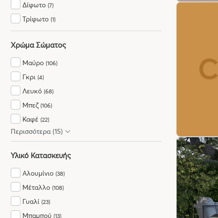
Δίφωτο
(7)
Τρίφωτο
(1)
Χρώμα Σώματος
Μαύρο
(106)
Γκρι
(4)
Λευκό
(68)
Μπεζ
(106)
Καφέ
(22)
Περισσότερα (15)
Ασημί
(13)
Χρυσό
(36)
Υλικό Κατασκευής
Διάφανο
(6)
Αλουμίνιο
(38)
Μελί
(2)
Μέταλλο
(108)
Πολύχρωμο
(8)
Γυαλί
(23)
Κόκκινο
(3)
Μπαμπού
(13)
Πράσινο