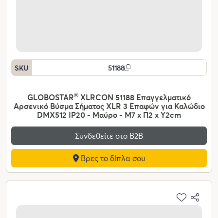
SKU
51188
GLOBOSTAR
®
XLRCON 51188 Επαγγελματικό
Αρσενικό Βύσμα Σήματος XLR 3 Επαφών για Καλώδιο
DMX512 IP20 - Μαύρο - Μ7 x Π2 x Υ2cm
Συνδεθείτε στο Β2Β
Βρες το δίπλα σου