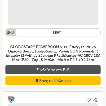
SKU
51191
GLOBOSTAR
®
POWERCON 51191 Επαγγελματικό
Θηλυκό Βύσμα Τροφοδοσίας PowerCON Power-In 3
Επαφών (2P+E) με Σύστημα Κλειδώματος AC 250V 20A
Max IP20 - Γκρι & Μπλε - Μ6.9 x Π2.7 x Υ2.7cm
Συνδεθείτε στο Β2Β
Βρες το δίπλα σου