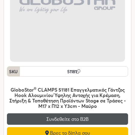
SKU
51181
GloboStar
®
CLAMPS 51181 Επαγγελματικός Γάντζος
Hook Αλουμινίου Ύψηλης Αντοχής για Κρέμαση,
Στήριξη & Τοποθέτηση Προϊόντων Stage σε Τράσες -
Μ17 x Π12 x Υ3cm - Μαύρο
Συνδεθείτε στο Β2Β
Βρες το δίπλα σου