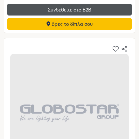
Συνδεθείτε στο Β2Β
Βρες το δίπλα σου