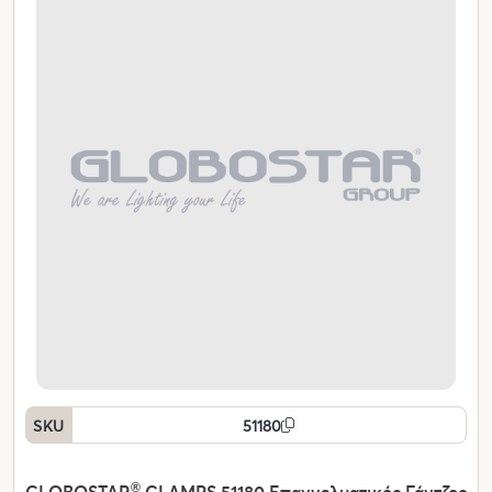
SKU
51180
GLOBOSTAR
®
CLAMPS 51180 Επαγγελματικός Γάντζος