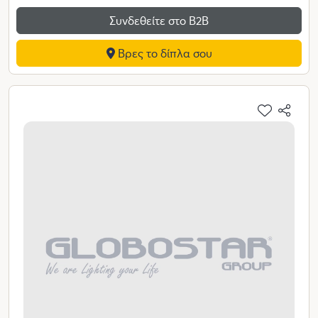
Συνδεθείτε στο Β2Β
Βρες το δίπλα σου