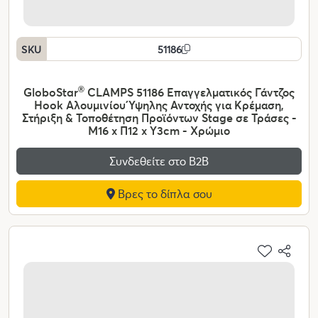
SKU
51186
GloboStar
®
CLAMPS 51186 Επαγγελματικός Γάντζος
Hook Αλουμινίου Ύψηλης Αντοχής για Κρέμαση,
Στήριξη & Τοποθέτηση Προϊόντων Stage σε Τράσες -
Μ16 x Π12 x Υ3cm - Χρώμιο
Συνδεθείτε στο Β2Β
Βρες το δίπλα σου