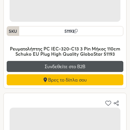
SKU
51193
Ρευματολήπτης PC IEC-320-C13 3 Pin Μήκος 110cm
Schuko EU Plug High Quality GloboStar 51193
Συνδεθείτε στο Β2Β
Βρες το δίπλα σου