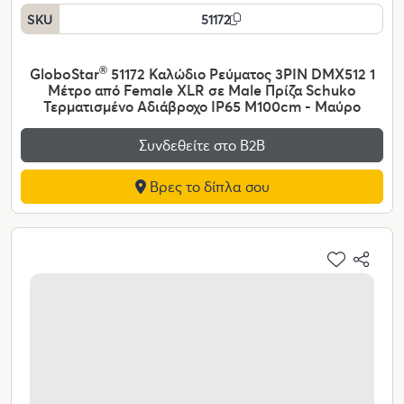
SKU
51172
GloboStar
®
51172 Καλώδιο Ρεύματος 3PIN DMX512 1
Μέτρο από Female XLR σε Male Πρίζα Schuko
Τερματισμένο Αδιάβροχο IP65 Μ100cm - Μαύρο
Συνδεθείτε στο Β2Β
Βρες το δίπλα σου