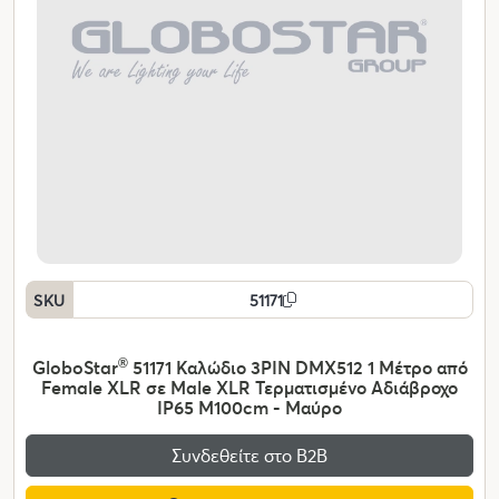
SKU
51171
GloboStar
®
51171 Καλώδιο 3PIN DMX512 1 Μέτρο από
Female XLR σε Male XLR Τερματισμένο Αδιάβροχο
IP65 Μ100cm - Μαύρο
Συνδεθείτε στο Β2Β