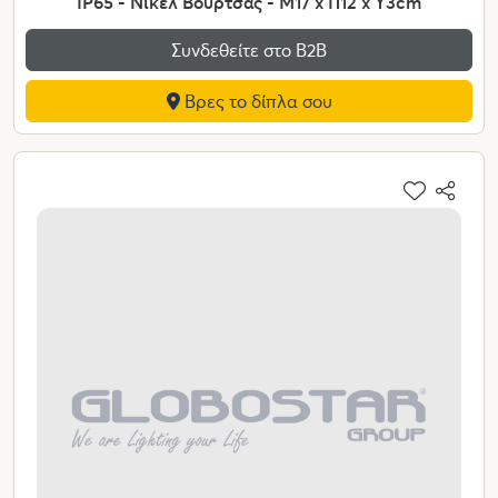
IP65 - Νίκελ Βούρτσας - Μ17 x Π12 x Υ3cm
Συνδεθείτε στο Β2Β
Βρες το δίπλα σου