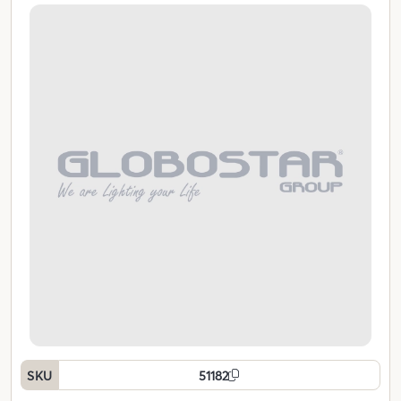
SKU
51182