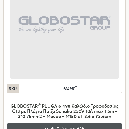
SKU
61498
GLOBOSTAR
®
PLUGA 61498 Καλώδιο Τροφοδοσίας
C13 με Πλάγια Πρίζα Schuko 250V 10A max 1.5m -
3*0.75mm2 - Μαύρο - Μ150 x Π3.6 x Υ3.6cm
Συνδεθείτε στο Β2Β