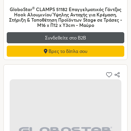
GloboStar
®
CLAMPS 51182 Επαγγελματικός Γάντζος
Hook Αλουμινίου Ύψηλης Αντοχής για Κρέμαση,
Στήριξη & Τοποθέτηση Προϊόντων Stage σε Τράσες -
Μ16 x Π12 x Υ3cm - Μαύρο
Συνδεθείτε στο Β2Β
Βρες το δίπλα σου