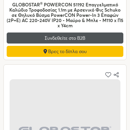
GLOBOSTAR
®
POWERCON 51192 Επαγγελματικό
Καλώδιο Τροφοδοσίας 1.1m με Αρσενικό Φις Schuko
σε Θηλυκό Βύσμα PowerCON Power-In 3 Επαφών
(2P+E) AC 220-240V IP20 - Μαύρο & Μπλε - Μ110 x Π5
x Υ4cm
Συνδεθείτε στο Β2Β
Βρες το δίπλα σου