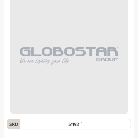
SKU
51192