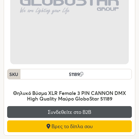
SKU
51189
Θηλυκό Βύσμα XLR Female 3 PIN CANNON DMX
High Quality Μαύρο GloboStar 51189
Συνδεθείτε στο Β2Β
Βρες το δίπλα σου