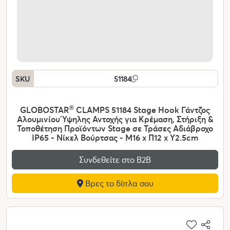
SKU
51184
GLOBOSTAR
®
CLAMPS 51184 Stage Hook Γάντζος
Αλουμινίου Ύψηλης Αντοχής για Κρέμαση, Στήριξη &
Τοποθέτηση Προϊόντων Stage σε Τράσες Αδιάβροχο
IP65 - Νίκελ Βούρτσας - Μ16 x Π12 x Υ2.5cm
Συνδεθείτε στο Β2Β
Βρες το δίπλα σου