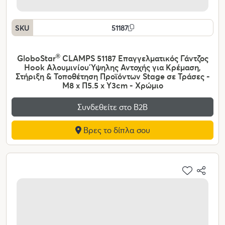
SKU
51187
GloboStar
®
CLAMPS 51187 Επαγγελματικός Γάντζος
Hook Αλουμινίου Ύψηλης Αντοχής για Κρέμαση,
Στήριξη & Τοποθέτηση Προϊόντων Stage σε Τράσες -
Μ8 x Π5.5 x Υ3cm - Χρώμιο
Συνδεθείτε στο Β2Β
Βρες το δίπλα σου