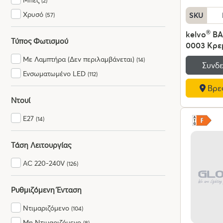
(2)
Χρυσό
(57)
SKU
kelvo
®
BA
Τύπος Φωτισμού
0003 Κρε
Οροφής γ
Με Λαμπτήρα (Δεν περιλαμβάνεται)
(14)
Συνδε
Ντουί E2
Ενσωματωμένο LED
(112)
IP20 - Μπ
Βρες
Υ60cm
Ντουί
E27
(14)
Τάση Λειτουργίας
AC 220-240V
(126)
Ρυθμιζόμενη Ένταση
Ντιμαριζόμενο
(104)
Μη Ντιμαριζόμενο
(8)