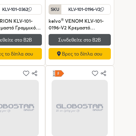
KLV-101-0362
SKU
KLV-101-0196-V2
ION KLV-101-
kelvo
®
VENOM KLV-101-
μαστό Γραμμικό
0196-V2 Κρεμαστό
κό Οροφής LED
Φωτιστικό Οροφής LED
εθείτε στο Β2Β
Συνδεθείτε στο Β2Β
lm 120° AC 220-
75W 7500lm 120° AC 220-
0 Ρυθμιζόμενο
240V IP20 Ρυθμιζόμενο
ς το δίπλα σου
Βρες το δίπλα σου
T με Χειριστήριο
Λευκό CCT με Χειριστήριο
0K έως 6000K
από 2700K έως 6000K
e - Lumileds SMD
Dimmable - Lumileds SMD
αύρο Ματ - Μ120 x
Chip - Μαύρο Ματ - Μ60 x
7cm - 3 Χρόνια
Π60 x Υ40cm - 3 Χρόνια
Εγγύηση