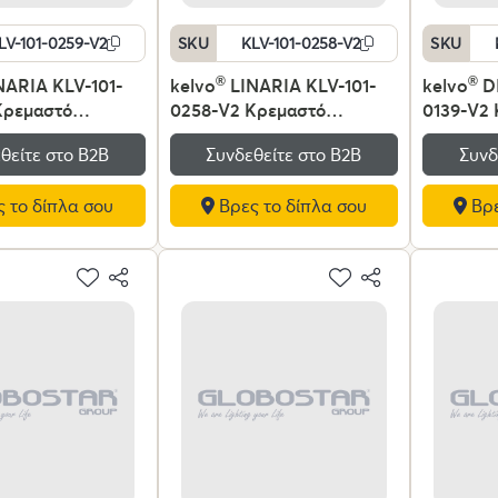
LV-101-0259-V2
SKU
KLV-101-0258-V2
SKU
NARIA KLV-101-
kelvo
®
LINARIA KLV-101-
kelvo
®
D
Κρεμαστό
0258-V2 Κρεμαστό
0139-V2
ό Οροφής LED
Φωτιστικό Οροφής LED
Φωτιστι
θείτε στο Β2Β
Συνδεθείτε στο Β2Β
Συνδ
lm 180° AC 220-
72W 7200lm 180° AC 220-
120W 120
 Ρυθμιζόμενο
240V IP20 Ρυθμιζόμενο
220-240
 το δίπλα σου
Βρες το δίπλα σου
Βρε
 με Χειριστήριο
Λευκό CCT με Χειριστήριο
Ρυθμιζόμ
K έως 6000K
από 2700K έως 6000K
Χειριστή
 - Lumileds SMD
Dimmable - Lumileds SMD
6000K D
υκό Ματ - Μ220 x
Chip - Μαύρο Ματ - Μ220 x
Lumileds
m - 3 Χρόνια
Π4 x Υ25cm - 3 Χρόνια
Μαύρο Μα
Εγγύηση
Υ80cm - 