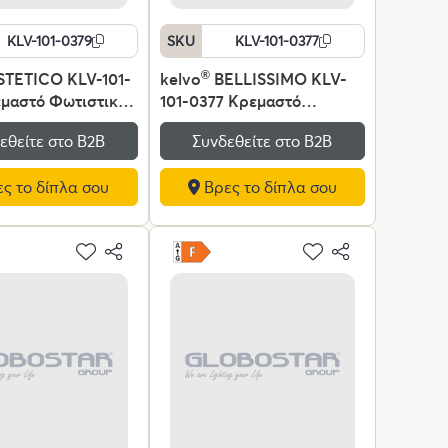
KLV-101-0379
SKU
KLV-101-0377
TETICO KLV-101-
kelvo
®
BELLISSIMO KLV-
μαστό Φωτιστικό
101-0377 Κρεμαστό
ια Λάμπα με
Φωτιστικό Οροφής για
εθείτε στο Β2Β
Συνδεθείτε στο Β2Β
7 AC 220-240V
Λάμπα με Ντουί E27 AC
αύρο Ματ & Λευκό
220-240V IP20 - Χρυσό
ς το δίπλα σου
Βρες το δίπλα σου
Π20 x Υ38cm
Βούρτσας Πλατίνα & Λευκό
- Μ30 x Π30 x Υ52cm