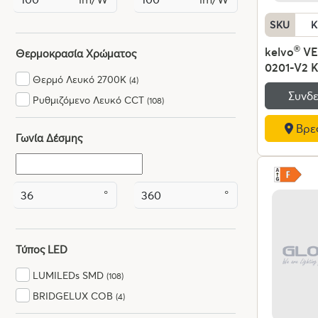
SKU
K
kelvo
®
VE
Θερμοκρασία Χρώματος
0201-V2 
Θερμό Λευκό 2700K
(4)
Φωτιστικ
Συνδε
120W 120
Ρυθμιζόμενο Λευκό CCT
(108)
220-240V
Βρες
Ρυθμιζόμε
Γωνία Δέσμης
Χειριστήρ
6000K Di
Lumileds 
Χρυσό Πλα
°
°
x Υ80cm -
Εγγύηση
Τύπος LED
LUMILEDs SMD
(108)
BRIDGELUX COB
(4)