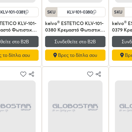
KLV-101-0381
SKU
KLV-101-0380
SKU
TETICO KLV-101-
kelvo
®
ESTETICO KLV-101-
kelvo
®
ES
μαστό Φωτιστικό
0380 Κρεμαστό Φωτιστικό
0379 Κρε
ια Λάμπα με
Οροφής για Λάμπα με
Οροφής γ
θείτε στο Β2Β
Συνδεθείτε στο Β2Β
Συνδ
7 AC 220-240V
Ντουί E27 AC 220-240V
Ντουί E2
ύρο Ματ & Λευκό
IP20 - Μαύρο Ματ & Λευκό
IP20 - Μ
 το δίπλα σου
Βρες το δίπλα σου
Βρε
40 x Υ58cm
- Μ30 x Π30 x Υ48cm
- Μ20 x 