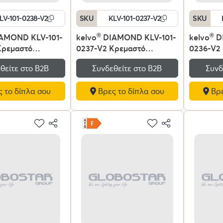
LV-101-0238-V2
SKU
KLV-101-0237-V2
SKU
AMOND KLV-101-
kelvo
®
DIAMOND KLV-101-
kelvo
®
D
Κρεμαστό
0237-V2 Κρεμαστό
0236-V2
ό Οροφής LED
Φωτιστικό Οροφής LED
Φωτιστι
θείτε στο Β2Β
Συνδεθείτε στο Β2Β
Συνδ
00lm 180° AC
100W 10000lm 180° AC
75W 750
 IP20
220-240V IP20
240V IP2
 το δίπλα σου
Βρες το δίπλα σου
Βρε
νο Λευκό CCT με
Ρυθμιζόμενο Λευκό CCT με
Λευκό CC
ιο από 2700K έως
Χειριστήριο από 2700K έως
από 270
mmable -
6000K Dimmable -
Dimmabl
SMD Chip -
Lumileds SMD Chip -
Chip - Χ
τίνα - Μ60 x Π60
Μαύρο Ματ - Μ60 x Π60 x
Μ60 x Π6
 3 Χρόνια
Υ60cm - 3 Χρόνια Εγγύηση
Χρόνια 