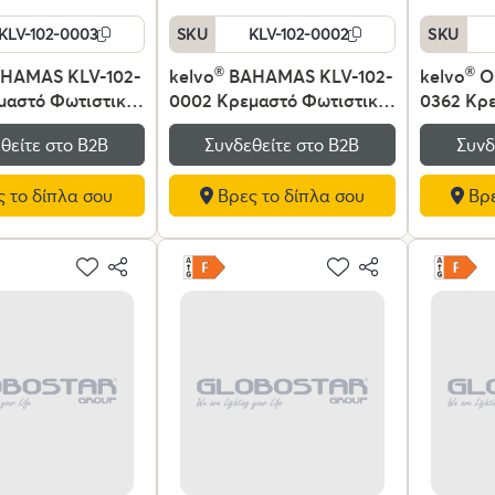
KLV-102-0003
SKU
KLV-102-0002
SKU
HAMAS KLV-102-
kelvo
®
BAHAMAS KLV-102-
kelvo
®
OR
μαστό Φωτιστικό
0002 Κρεμαστό Φωτιστικό
0362 Κρε
ια Λάμπα με
Οροφής για Λάμπα με
Φωτιστι
θείτε στο Β2Β
Συνδεθείτε στο Β2Β
Συνδ
7 AC 220-240V
Ντουί E27 AC 220-240V
72W 7200
εζ - Μ60 x Π60 x
IP20 - Μπεζ - Μ45 x Π45 x
240V IP2
 το δίπλα σου
Βρες το δίπλα σου
Βρε
Υ47cm
Λευκό CC
από 270
Dimmabl
Chip - Μ
Π5.5 x Υ
Εγγύηση