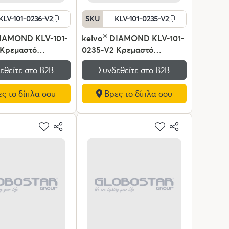
KLV-101-0236-V2
SKU
KLV-101-0235-V2
IAMOND KLV-101-
kelvo
®
DIAMOND KLV-101-
 Κρεμαστό
0235-V2 Κρεμαστό
κό Οροφής LED
Φωτιστικό Οροφής LED
εθείτε στο Β2Β
Συνδεθείτε στο Β2Β
0lm 360° AC 220-
75W 7500lm 360° AC 220-
0 Ρυθμιζόμενο
240V IP20 Ρυθμιζόμενο
ς το δίπλα σου
Βρες το δίπλα σου
T με Χειριστήριο
Λευκό CCT με Χειριστήριο
0K έως 6000K
από 2700K έως 6000K
e - Lumileds SMD
Dimmable - Lumileds SMD
ρυσό Πλατίνα -
Chip - Μαύρο Ματ - Μ60 x
0 x Υ40cm - 3
Π60 x Υ40cm - 3 Χρόνια
Εγγύηση
Εγγύηση