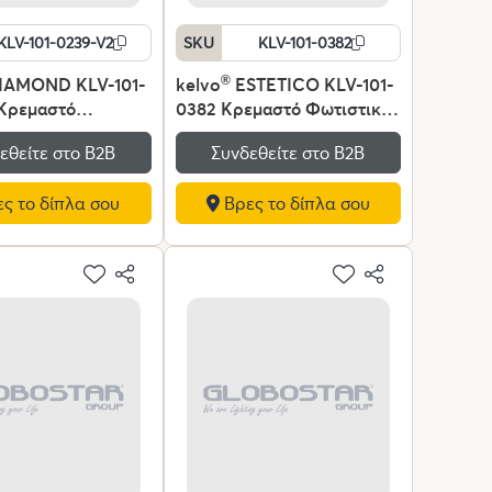
KLV-101-0239-V2
SKU
KLV-101-0382
IAMOND KLV-101-
kelvo
®
ESTETICO KLV-101-
 Κρεμαστό
0382 Κρεμαστό Φωτιστικό
κό Οροφής LED
Οροφής για Λάμπα με
εθείτε στο Β2Β
Συνδεθείτε στο Β2Β
00lm 180° AC
Ντουί E27 AC 220-240V
V IP20
IP20 - Χρυσό Βούρτσας
ς το δίπλα σου
Βρες το δίπλα σου
ενο Λευκό CCT με
Πλατίνα & Λευκό - Μ20 x
ριο από 2700K έως
Π20 x Υ38cm
immable -
 SMD Chip -
τ - Μ80 x Π80 x
3 Χρόνια Εγγύηση