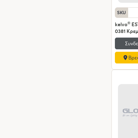
SKU
kelvo
®
ES
0381 Κρε
Οροφής γ
Συνδε
Ντουί E2
IP20 - Μα
Βρες
- Μ40 x Π