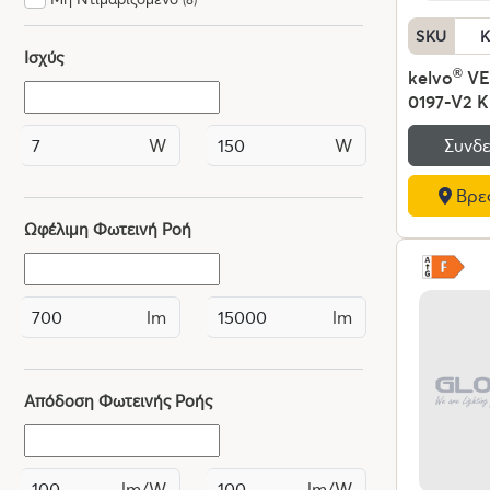
SKU
K
Ισχύς
kelvo
®
VE
0197-V2 
Φωτιστικ
Συνδε
W
W
75W 7500
240V IP20
Βρες
Λευκό CCT
από 2700
Ωφέλιμη Φωτεινή Ροή
Dimmable
Chip - Λε
Π60 x Υ40
lm
lm
Εγγύηση
Απόδοση Φωτεινής Ροής
lm/W
lm/W