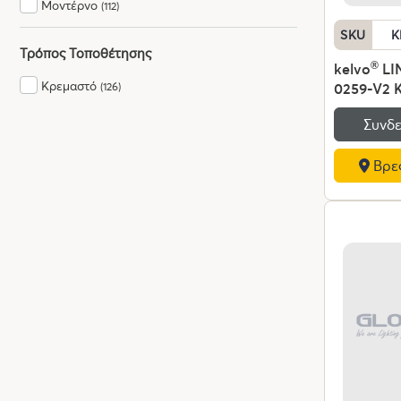
Μοντέρνο
(112)
SKU
K
Τρόπος Τοποθέτησης
kelvo
®
LI
Κρεμαστό
0259-V2 
(126)
Φωτιστικ
Συνδε
72W 7200
240V IP20
Βρες
Λευκό CCT
από 2700
Dimmable
Chip - Λε
Π4 x Υ25c
Εγγύηση