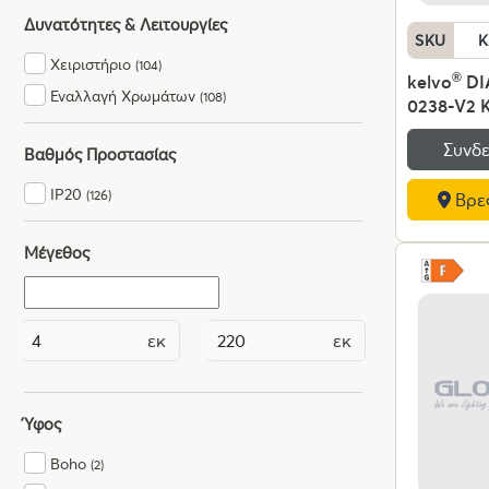
Δυνατότητες & Λειτουργίες
SKU
K
Χειριστήριο
(104)
kelvo
®
DI
Εναλλαγή Χρωμάτων
(108)
0238-V2 
Φωτιστικ
Συνδε
100W 100
Βαθμός Προστασίας
220-240V
IP20
(126)
Βρες
Ρυθμιζόμε
Χειριστήρ
6000K Di
Μέγεθος
Lumileds 
Χρυσό Πλα
x Υ60cm -
εκ
εκ
Εγγύηση
Ύφος
Boho
(2)