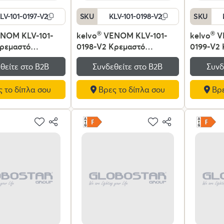
LV-101-0197-V2
SKU
KLV-101-0198-V2
SKU
NOM KLV-101-
kelvo
®
VENOM KLV-101-
kelvo
®
V
Κρεμαστό
0198-V2 Κρεμαστό
0199-V2
ό Οροφής LED
Φωτιστικό Οροφής LED
Φωτιστι
θείτε στο Β2Β
Συνδεθείτε στο Β2Β
Συνδ
lm 120° AC 220-
75W 7500lm 120° AC 220-
120W 120
 Ρυθμιζόμενο
240V IP20 Ρυθμιζόμενο
220-240
 το δίπλα σου
Βρες το δίπλα σου
Βρε
 με Χειριστήριο
Λευκό CCT με Χειριστήριο
Ρυθμιζόμ
K έως 6000K
από 2700K έως 6000K
Χειριστή
 - Lumileds SMD
Dimmable - Lumileds SMD
6000K D
υκό Ματ - Μ60 x
Chip - Χρυσό Πλατίνα -
Lumileds
cm - 3 Χρόνια
Μ60 x Π60 x Υ40cm - 3
Μαύρο Μα
Χρόνια Εγγύηση
Υ80cm - 