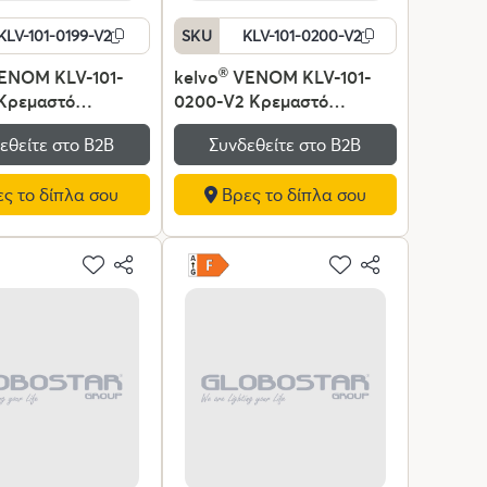
KLV-101-0199-V2
SKU
KLV-101-0200-V2
ENOM KLV-101-
kelvo
®
VENOM KLV-101-
 Κρεμαστό
0200-V2 Κρεμαστό
κό Οροφής LED
Φωτιστικό Οροφής LED
εθείτε στο Β2Β
Συνδεθείτε στο Β2Β
00lm 120° AC
120W 12000lm 120° AC
V IP20
220-240V IP20
ς το δίπλα σου
Βρες το δίπλα σου
ενο Λευκό CCT με
Ρυθμιζόμενο Λευκό CCT με
ριο από 2700K έως
Χειριστήριο από 2700K έως
immable -
6000K Dimmable -
 SMD Chip -
Lumileds SMD Chip -
τ - Μ80 x Π80 x
Λευκό Ματ - Μ80 x Π80 x
3 Χρόνια Εγγύηση
Υ80cm - 3 Χρόνια Εγγύηση