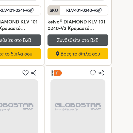
KLV-101-0241-V2
SKU
KLV-101-0240-V2
IAMOND KLV-101-
kelvo
®
DIAMOND KLV-101-
 Κρεμαστό
0240-V2 Κρεμαστό
κό Οροφής LED
Φωτιστικό Οροφής LED
εθείτε στο Β2Β
Συνδεθείτε στο Β2Β
00lm 180° AC
120W 12000lm 180° AC
V IP20
220-240V IP20
ς το δίπλα σου
Βρες το δίπλα σου
ενο Λευκό CCT με
Ρυθμιζόμενο Λευκό CCT με
ριο από 2700K έως
Χειριστήριο από 2700K έως
immable -
6000K Dimmable -
 SMD Chip -
Lumileds SMD Chip -
τ - Μ100 x Π100 x
Χρυσό Πλατίνα - Μ80 x Π80
 3 Χρόνια
x Υ80cm - 3 Χρόνια
Εγγύηση