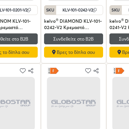
LV-101-0201-V2
SKU
KLV-101-0242-V2
SKU
NOM KLV-101-
kelvo
®
DIAMOND KLV-101-
kelvo
®
D
Κρεμαστό
0242-V2 Κρεμαστό
0241-V2
ό Οροφής LED
Φωτιστικό Οροφής LED
Φωτιστι
θείτε στο Β2Β
Συνδεθείτε στο Β2Β
Συνδ
00lm 120° AC
150W 15000lm 180° AC
150W 150
 IP20
220-240V IP20
220-240
 το δίπλα σου
Βρες το δίπλα σου
Βρε
νο Λευκό CCT με
Ρυθμιζόμενο Λευκό CCT με
Ρυθμιζόμ
ιο από 2700K έως
Χειριστήριο από 2700K έως
Χειριστή
mmable -
6000K Dimmable -
6000K D
SMD Chip -
Lumileds SMD Chip -
Lumileds
τίνα - Μ80 x Π80
Χρυσό Πλατίνα - Μ100 x
Μαύρο Μα
 3 Χρόνια
Π100 x Υ100cm - 3 Χρόνια
Υ100cm -
Εγγύηση
Εγγύηση