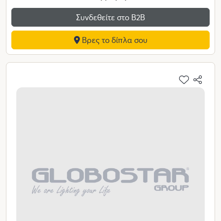
Συνδεθείτε στο Β2Β
Βρες το δίπλα σου