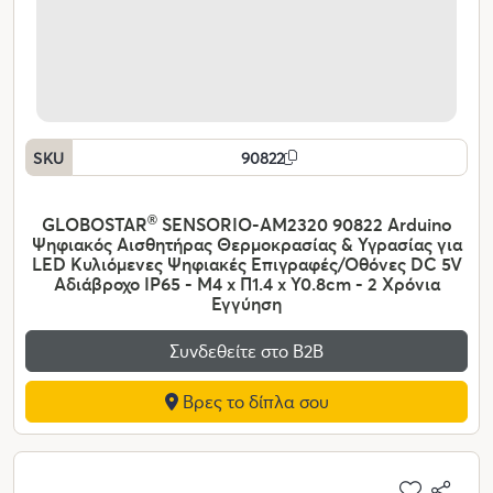
SKU
90822
GLOBOSTAR
®
SENSORIO-AM2320 90822 Arduino
Ψηφιακός Αισθητήρας Θερμοκρασίας & Υγρασίας για
LED Κυλιόμενες Ψηφιακές Επιγραφές/Οθόνες DC 5V
Αδιάβροχο IP65 - Μ4 x Π1.4 x Υ0.8cm - 2 Χρόνια
Εγγύηση
Συνδεθείτε στο Β2Β
Βρες το δίπλα σου