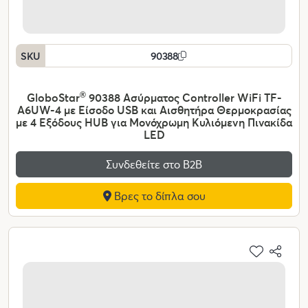
SKU
90388
GloboStar
®
90388 Ασύρματος Controller WiFi TF-
A6UW-4 με Είσοδο USB και Αισθητήρα Θερμοκρασίας
με 4 Εξόδους HUB για Μονόχρωμη Κυλιόμενη Πινακίδα
LED
Συνδεθείτε στο Β2Β
Βρες το δίπλα σου