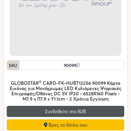
SKU
90099
GLOBOSTAR
®
CARD-FK-HUBT12256 90099 Κάρτα
Εικόνας για Μονόχρωμες LED Κυλιόμενες Ψηφιακές
Επιγραφές/Οθόνες DC 5V IP20 - 6528X160 Pixels -
Μ7.9 x Π7.9 x Υ1.1cm - 2 Χρόνια Εγγύηση
Συνδεθείτε στο Β2Β
Βρες το δίπλα σου