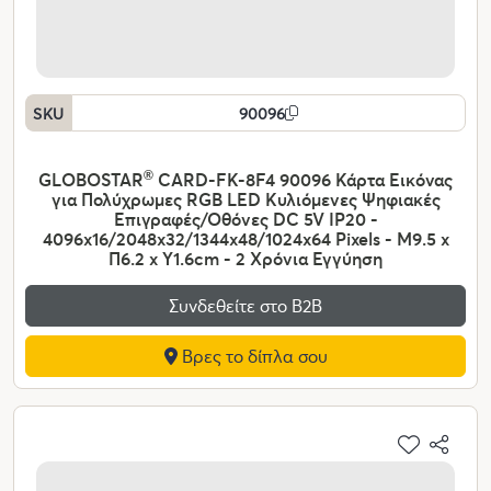
SKU
90096
GLOBOSTAR
®
CARD-FK-8F4 90096 Κάρτα Εικόνας
για Πολύχρωμες RGB LED Κυλιόμενες Ψηφιακές
Επιγραφές/Οθόνες DC 5V IP20 -
4096x16/2048x32/1344x48/1024x64 Pixels - Μ9.5 x
Π6.2 x Υ1.6cm - 2 Χρόνια Εγγύηση
Συνδεθείτε στο Β2Β
Βρες το δίπλα σου