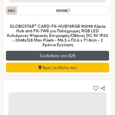
SKU
90098
GLOBOSTAR
®
CARD-FK-HUB75RGB 90098 Κάρτα
Hub από FK-7W8 για Πολύχρωμες RGB LED
Κυλιόμενες Ψηφιακές Επιγραφές/Οθόνες DC 5V IP20
- 2048x128 Max Pixels - Μ6.5 x Π3.6 x Υ1.8cm - 2
Χρόνια Εγγύηση
Συνδεθείτε στο Β2Β
Βρες το δίπλα σου