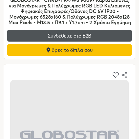
για Μονόχρωμες & Πολύχρωμες RGB LED Κυλιόμενες
Ψηφιακές Επιγραφές/Οθόνες DC 5V IP20 -
Μονόχρωμες 6528x160 & Πολύχρωμες RGB 2048x128
Max Pixels - Μ13.5 x Π9.1 x Υ1.7cm - 2 Χρόνια Εγγύηση
Συνδεθείτε στο Β2Β
Βρες το δίπλα σου