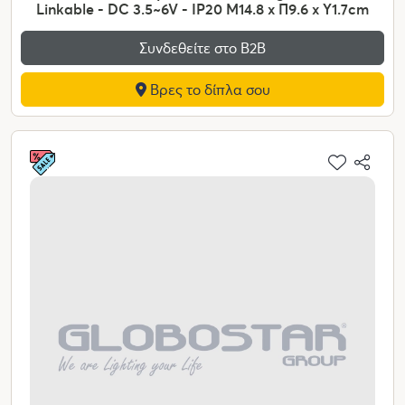
Linkable - DC 3.5~6V - IP20 Μ14.8 x Π9.6 x Υ1.7cm
Συνδεθείτε στο Β2Β
Βρες το δίπλα σου