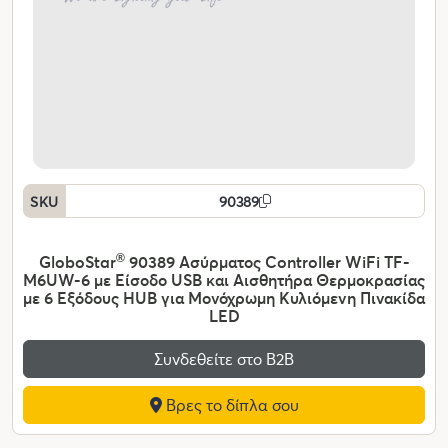
SKU
90389
GloboStar
®
90389 Ασύρματος Controller WiFi TF-
M6UW-6 με Είσοδο USB και Αισθητήρα Θερμοκρασίας
με 6 Εξόδους HUB για Μονόχρωμη Κυλιόμενη Πινακίδα
LED
Συνδεθείτε στο Β2Β
Βρες το δίπλα σου