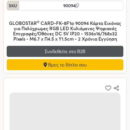
SKU
90094
GLOBOSTAR
®
CARD-FK-8F1a 90094 Κάρτα Εικόνας
για Πολύχρωμες RGB LED Κυλιόμενες Ψηφιακές
Επιγραφές/Οθόνες DC 5V IP20 - 1536x16/768x32
Pixels - Μ6.7 x Π4.5 x Υ1.5cm - 2 Χρόνια Εγγύηση
Συνδεθείτε στο Β2Β
Βρες το δίπλα σου