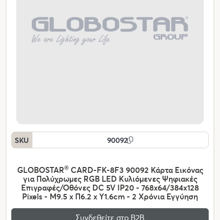
SKU
90092
GLOBOSTAR
®
CARD-FK-8F3 90092 Κάρτα Εικόνας
για Πολύχρωμες RGB LED Κυλιόμενες Ψηφιακές
Επιγραφές/Οθόνες DC 5V IP20 - 768x64/384x128
Pixels - Μ9.5 x Π6.2 x Υ1.6cm - 2 Χρόνια Εγγύηση
Συνδεθείτε στο Β2Β