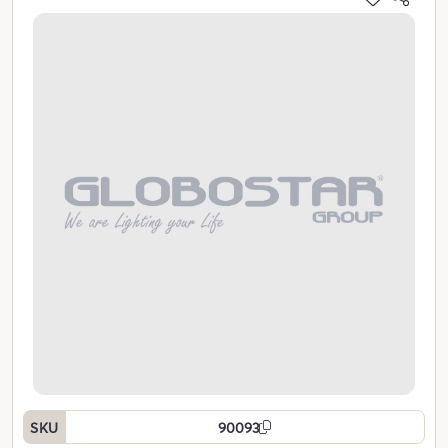
SKU
90093