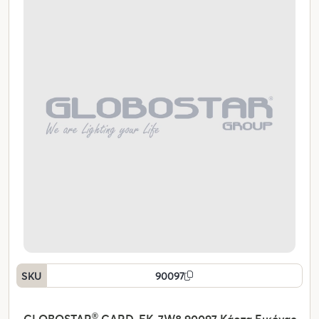
SKU
90097
GLOBOSTAR
®
CARD-FK-7W8 90097 Κάρτα Εικόνας