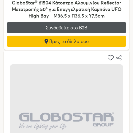
GloboStar
®
61504 Κάτοπτρο Αλουμινίου Reflector
Μετατροπής 50° για Επαγγελματική Καμπάνα UFO
High Bay - Μ36.5 x Π36.5 x Υ7.5cm
Συνδεθείτε στο Β2Β
Βρες το δίπλα σου