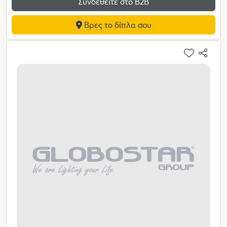
Συνδεθείτε στο Β2Β
Βρες το δίπλα σου