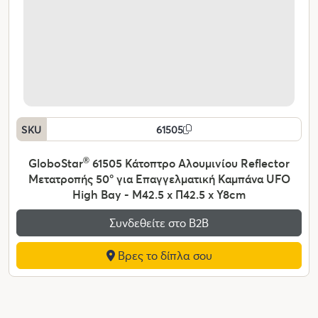
SKU
61505
GloboStar
®
61505 Κάτοπτρο Αλουμινίου Reflector
Μετατροπής 50° για Επαγγελματική Καμπάνα UFO
High Bay - Μ42.5 x Π42.5 x Υ8cm
Συνδεθείτε στο Β2Β
Βρες το δίπλα σου