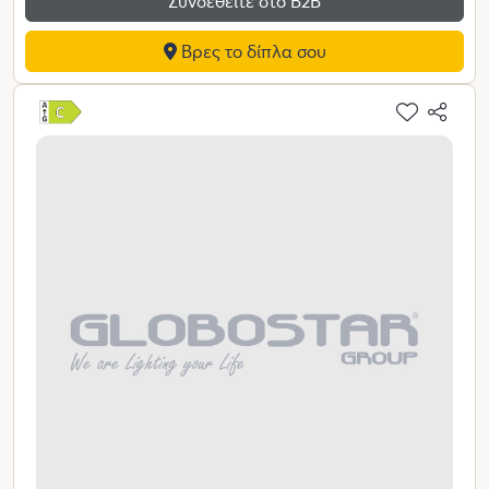
Συνδεθείτε στο Β2Β
Βρες το δίπλα σου