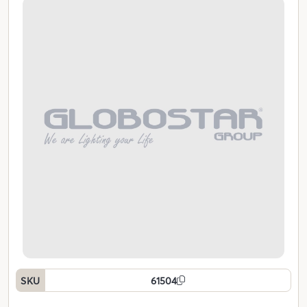
SKU
61504