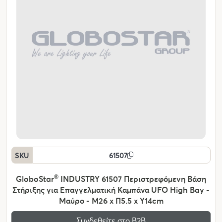
SKU
61507
GloboStar
®
INDUSTRY 61507 Περιστρεφόμενη Βάση
Στήριξης για Επαγγελματική Καμπάνα UFO High Bay -
Μαύρο - Μ26 x Π5.5 x Υ14cm
Συνδεθείτε στο Β2Β