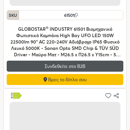
SKU
61501
GLOBOSTAR
®
INDUSTRY 61501 Βιομηχανικό
Φωτιστικό Καμπάνα High Bay UFO LED 150W
22500lm 90° AC 220-240V Αδιάβροχο IP65 Φυσικό
Λευκό 5000K - Sanan Opto SMD Chip & TÜV SÜD
Driver - Μαύρο Ματ - Μ26.5 x Π26.5 x Υ15cm - 5
Χρόνια Εγγύηση
Συνδεθείτε στο Β2Β
Βρες το δίπλα σου