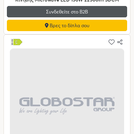
Συνδεθείτε στο Β2Β
Βρες το δίπλα σου