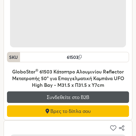
SKU
61503
GloboStar
®
61503 Κάτοπτρο Αλουμινίου Reflector
Μετατροπής 50° για Επαγγελματική Καμπάνα UFO
High Bay - Μ31.5 x Π31.5 x Υ7cm
Συνδεθείτε στο Β2Β
Βρες το δίπλα σου