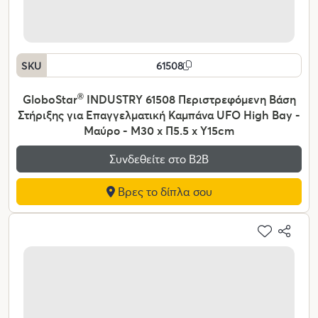
SKU
61508
GloboStar
®
INDUSTRY 61508 Περιστρεφόμενη Βάση
Στήριξης για Επαγγελματική Καμπάνα UFO High Bay -
Μαύρο - Μ30 x Π5.5 x Υ15cm
Συνδεθείτε στο Β2Β
Βρες το δίπλα σου