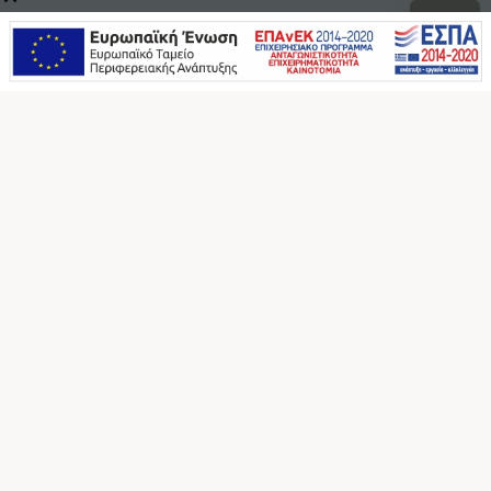
Εταιρεία
Οροι χρήσης
Εταιρεία
B2B
Επικοινωνία
Επικοινωνία
F.A.Q.
Ακολουθήστε μας στα social
Copyright © 2012-2026 Globostar.gr
made by netstream