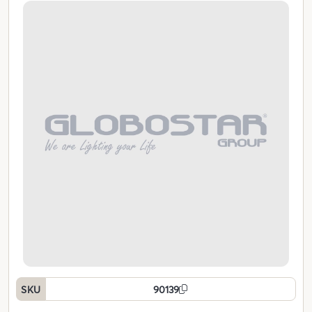
SKU
90139