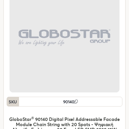
SKU
90140
GloboStar
®
90140 Digital Pixel Addressable Facade
Module Chain String with 20 Spots - Ψηφιακή