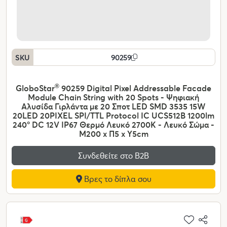
SKU
90259
GloboStar
®
90259 Digital Pixel Addressable Facade
Module Chain String with 20 Spots - Ψηφιακή
Αλυσίδα Γιρλάντα με 20 Σποτ LED SMD 3535 15W
20LED 20PIXEL SPI/TTL Protocol IC UCS512B 1200lm
240° DC 12V IP67 Θερμό Λευκό 2700K - Λευκό Σώμα -
Μ200 x Π5 x Υ5cm
Συνδεθείτε στο Β2Β
Βρες το δίπλα σου