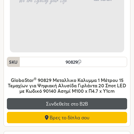
SKU
90829
GloboStar
®
90829 Μεταλλικο Καλυμμα 1 Μέτρου 15
Τεμαχίων για Ψηφιακή Αλυσίδα Γιρλάντα 20 Σποτ LED
με Κωδικό 90140 Ασημί Μ100 x Π4.7 x Υ1cm
Συνδεθείτε στο Β2Β
Βρες το δίπλα σου