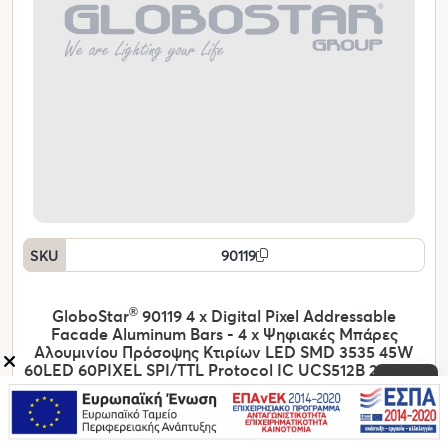
SKU
90119
GloboStar
®
90119 4 x Digital Pixel Addressable
Facade Aluminum Bars - 4 x Ψηφιακές Μπάρες
Αλουμινίου Πρόσοψης Κτιρίων LED SMD 3535 45W
60LED 60PIXEL SPI/TTL Protocol IC UCS512B 2700lm
120° DC 12V IP67 RGB - Ασημί Σώμα - Μ400 x Π4.5 x
Υ3.6cm - 4 Μπάρες