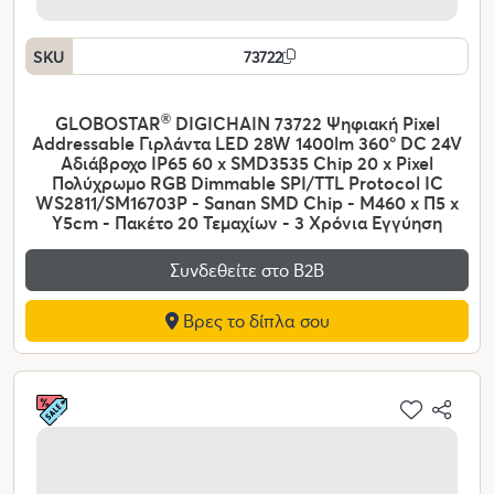
SKU
73722
GLOBOSTAR
®
DIGICHAIN 73722 Ψηφιακή Pixel
Addressable Γιρλάντα LED 28W 1400lm 360° DC 24V
Αδιάβροχο IP65 60 x SMD3535 Chip 20 x Pixel
Πολύχρωμο RGB Dimmable SPI/TTL Protocol IC
WS2811/SM16703P - Sanan SMD Chip - Μ460 x Π5 x
Υ5cm - Πακέτο 20 Τεμαχίων - 3 Χρόνια Εγγύηση
Συνδεθείτε στο Β2Β
Βρες το δίπλα σου