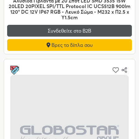
Αλυσίδα Γιρλάντα με 20 Σποτ LED SMD 3535 15W
20LED 20PIXEL SPI/TTL Protocol IC UCS512B 900lm
120° DC 12V IP67 RGB - Λευκό Σώμα - Μ232 x Π2.5 x
Υ1.5cm
Συνδεθείτε στο Β2Β
Βρες το δίπλα σου