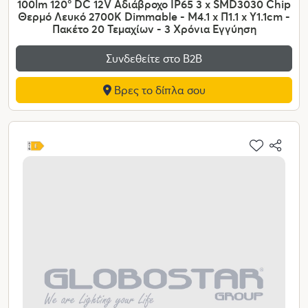
100lm 120° DC 12V Αδιάβροχο IP65 3 x SMD3030 Chip
Θερμό Λευκό 2700K Dimmable - Μ4.1 x Π1.1 x Υ1.1cm -
Πακέτο 20 Τεμαχίων - 3 Χρόνια Εγγύηση
Συνδεθείτε στο Β2Β
Βρες το δίπλα σου