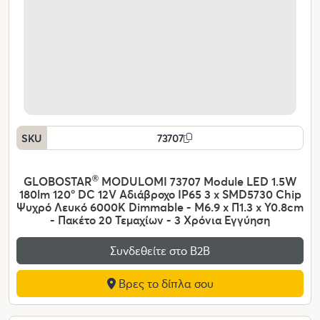
SKU
73707
GLOBOSTAR
®
MODULOMI 73707 Module LED 1.5W
180lm 120° DC 12V Αδιάβροχο IP65 3 x SMD5730 Chip
Ψυχρό Λευκό 6000K Dimmable - Μ6.9 x Π1.3 x Υ0.8cm
- Πακέτο 20 Τεμαχίων - 3 Χρόνια Εγγύηση
Συνδεθείτε στο Β2Β
Βρες το δίπλα σου