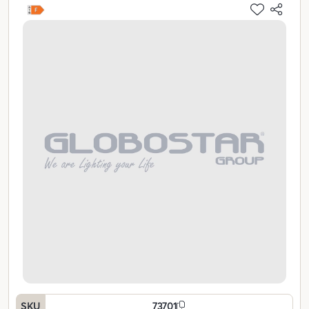
SKU
73701