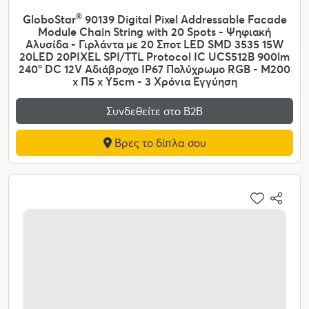
GloboStar
®
90139 Digital Pixel Addressable Facade
Module Chain String with 20 Spots - Ψηφιακή
Αλυσίδα - Γιρλάντα με 20 Σποτ LED SMD 3535 15W
20LED 20PIXEL SPI/TTL Protocol IC UCS512B 900lm
240° DC 12V Αδιάβροχο IP67 Πολύχρωμο RGB - Μ200
x Π5 x Υ5cm - 3 Χρόνια Εγγύηση
Συνδεθείτε στο Β2Β
Βρες το δίπλα σου