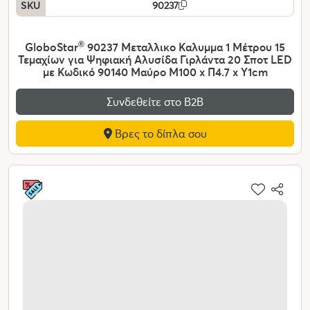
SKU
90237
GloboStar
®
90237 Μεταλλικο Καλυμμα 1 Μέτρου 15
Τεμαχίων για Ψηφιακή Αλυσίδα Γιρλάντα 20 Σποτ LED
με Κωδικό 90140 Μαύρο Μ100 x Π4.7 x Υ1cm
Συνδεθείτε στο Β2Β
Βρες το δίπλα σου