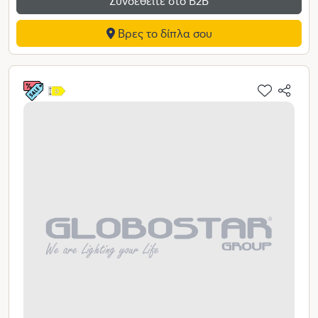
Συνδεθείτε στο Β2Β
Βρες το δίπλα σου