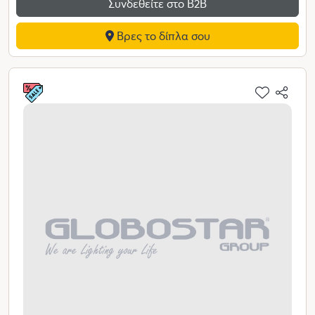
Συνδεθείτε στο Β2Β
Βρες το δίπλα σου