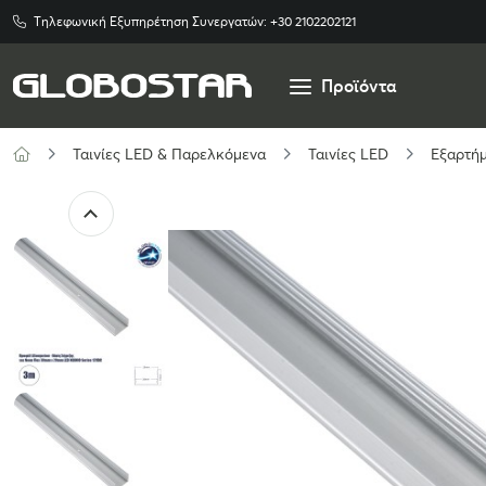
Τηλεφωνική Εξυπηρέτηση Συνεργατών:
+30 2102202121
Προϊόντα
Ταινίες LED & Παρελκόμενα
Ταινίες LED
Εξαρτήμ