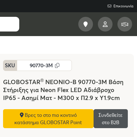
Επικοινωνία
SKU
90770-3M
®
GLOBOSTAR
NEONIO-B 90770-3M Βάση
Στήριξης για Neon Flex LED Αδιάβροχο
IP65 - Ασημί Ματ - Μ300 x Π2.9 x Υ1.9cm
Βρες το στο πιο κοντινό
Συνδεθείτε
κατάστημα GLOBOSTAR Point
στο Β2Β